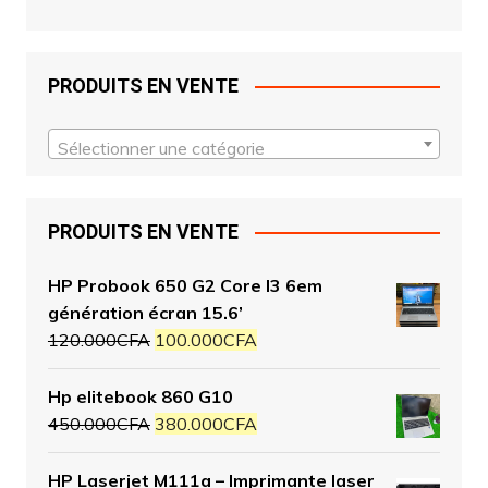
PRODUITS EN VENTE
Sélectionner une catégorie
PRODUITS EN VENTE
HP Probook 650 G2 Core I3 6em
génération écran 15.6’
120.000
CFA
100.000
CFA
Hp elitebook 860 G10
450.000
CFA
380.000
CFA
HP Laserjet M111a – Imprimante laser