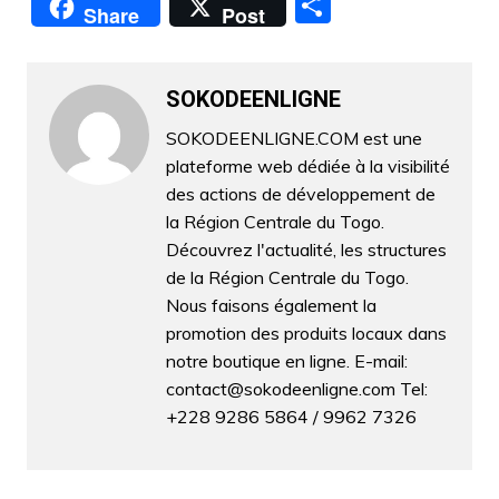
P
Share
Post
c
itt
ai
at
k
s
e
ar
e
er
l
s
e
s
gr
ta
b
A
dI
e
a
SOKODEENLIGNE
g
o
p
n
n
m
er
SOKODEENLIGNE.COM est une
plateforme web dédiée à la visibilité
o
p
g
des actions de développement de
k
er
la Région Centrale du Togo.
Découvrez l'actualité, les structures
de la Région Centrale du Togo.
Nous faisons également la
promotion des produits locaux dans
notre boutique en ligne. E-mail:
contact@sokodeenligne.com Tel:
+228 9286 5864 / 9962 7326