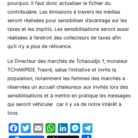
pourquoi. Il faut donc actualiser le fichier du
contribuable. Les émissions à travers les médias
seront réalisées pour sensibiliser d’avantage sur les
taxes et les impôts. Les sensibilisations seront aussi
réalisées à l’endroit des collecteurs de taxes afin
qu’il n’y a plus de réticence.
Le Directeur des marchés de Tchaoudjo 1, monsieur
TCHAKPIDE Traoré, salue l’initiative et invite la
population, notamment les femmes des marchés a
réservées un accueil chaleureux aux invités lors des
sensibilisations et à mettre en pratique les messages
qui seront véhiculer car il y va de notre intérêt à
tous.
F
T
E
W
Li
M
T
a
w
m
h
n
e
el