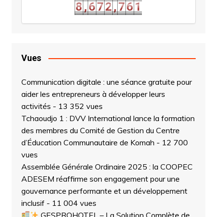
8
,
6
7
2
,
7
6
1
8
,
6
7
2
,
7
6
Vues
Communication digitale : une séance gratuite pour
aider les entrepreneurs à développer leurs
activités
- 13 352 vues
Tchaoudjo 1 : DVV International lance la formation
des membres du Comité de Gestion du Centre
d’Éducation Communautaire de Komah
- 12 700
vues
Assemblée Générale Ordinaire 2025 : la COOPEC
ADESEM réaffirme son engagement pour une
gouvernance performante et un développement
inclusif
- 11 004 vues
GESPROHOTEL – La Solution Complète de