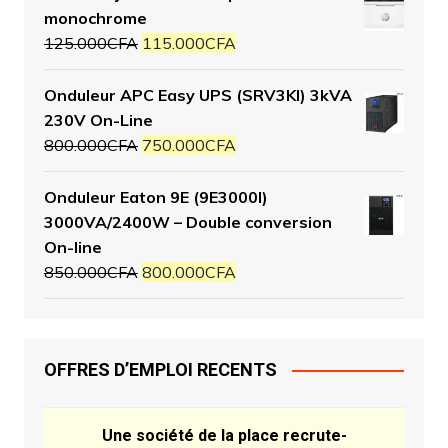
monochrome
125.000
CFA
115.000
CFA
Onduleur APC Easy UPS (SRV3KI) 3kVA
230V On-Line
800.000
CFA
750.000
CFA
Onduleur Eaton 9E (9E3000I)
3000VA/2400W – Double conversion
On-line
850.000
CFA
800.000
CFA
OFFRES D’EMPLOI RECENTS
Une société de la place recrute-