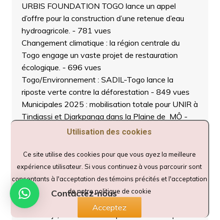
URBIS FOUNDATION TOGO lance un appel
d’offre pour la construction d’une retenue d’eau
hydroagricole.
- 781 vues
Changement climatique : la région centrale du
Togo engage un vaste projet de restauration
écologique.
- 696 vues
Togo/Environnement : SADIL-Togo lance la
riposte verte contre la déforestation
- 849 vues
Municipales 2025 : mobilisation totale pour UNIR à
Tindjassi et Djarkpanga dans la Plaine de MÔ
-
880 vues
Utilisation des cookies
TCHAOUDJO 1/ Municipales 2025 : Soulemane
TCHEDRE, candidat UFC, dévoile sa vision pour
Ce site utilise des cookies pour que vous ayez la meilleure
une Commune plus forte et prospère.
- 686 vues
expérience utilisateur. Si vous continuez à vous parcourir sont
Municipales 2025 : ROBIN Koffi M. du parti BÂTIR
consentants à l'acceptation des témoins précités et l'acceptation
à la conquête de l’électorat dans le Golfe 4
- 816
de notre politique de cookie
Contactez-nous
vues
Acceptez
Tchaoudjo/Élections municipales 2025 : Le parti