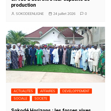
production
SOKODEENLIGNE
24 juillet 2026
0
ACTUALITES
AFFAIRES
DEVELOPPEMENT
SOCIALE
SOCIETE
Sokodé Horizons : les forces vives