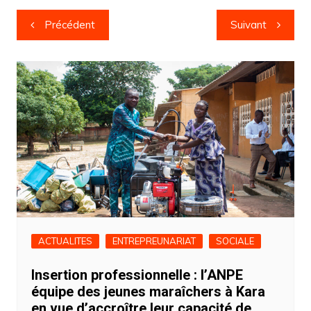
Navigation
Précédent
Suivant
de
l’article
ACTUALITES
ENTREPREUNARIAT
SOCIALE
Insertion professionnelle : l’ANPE
équipe des jeunes maraîchers à Kara
en vue d’accroître leur capacité de