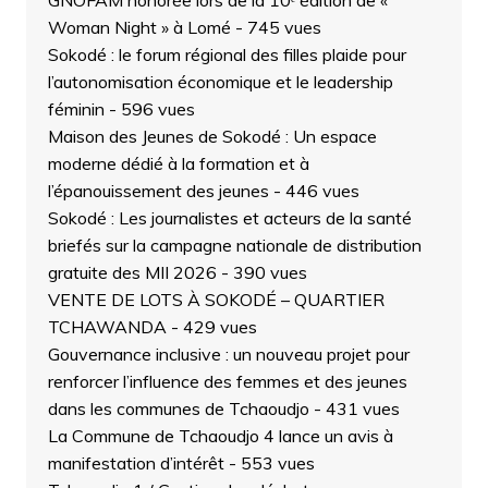
GNOFAM honorée lors de la 10ᵉ édition de «
Woman Night » à Lomé
- 745 vues
Sokodé : le forum régional des filles plaide pour
l’autonomisation économique et le leadership
féminin
- 596 vues
Maison des Jeunes de Sokodé : Un espace
moderne dédié à la formation et à
l’épanouissement des jeunes
- 446 vues
Sokodé : Les journalistes et acteurs de la santé
briefés sur la campagne nationale de distribution
gratuite des MII 2026
- 390 vues
VENTE DE LOTS À SOKODÉ – QUARTIER
TCHAWANDA
- 429 vues
Gouvernance inclusive : un nouveau projet pour
renforcer l’influence des femmes et des jeunes
dans les communes de Tchaoudjo
- 431 vues
La Commune de Tchaoudjo 4 lance un avis à
manifestation d’intérêt
- 553 vues