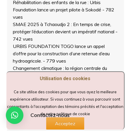
Réhabilitation des enfants de la rue : Urbis
Foundation lance un projet pilote à Sokodé
- 782
vues
SMAE 2025 à Tchaoudjo 2 : En temps de crise,
protéger l’éducation devient un impératif national
-
742 vues
URBIS FOUNDATION TOGO lance un appel
d’offre pour la construction d’une retenue d’eau
hydroagricole.
- 779 vues
Changement climatique : la région centrale du
Togo engage un vaste projet de restauration
Utilisation des cookies
écologique.
- 696 vues
Togo/Environnement : SADIL-Togo lance la
Ce site utilise des cookies pour que vous ayez la meilleure
riposte verte contre la déforestation
- 849 vues
expérience utilisateur. Si vous continuez à vous parcourir sont
Municipales 2025 : mobilisation totale pour UNIR à
consentants à l'acceptation des témoins précités et l'acceptation
Tindjassi et Djarkpanga dans la Plaine de MÔ
-
de notre politique de cookie
Contactez-nous
880 vues
Acceptez
TCHAOUDJO 1/ Municipales 2025 : Soulemane