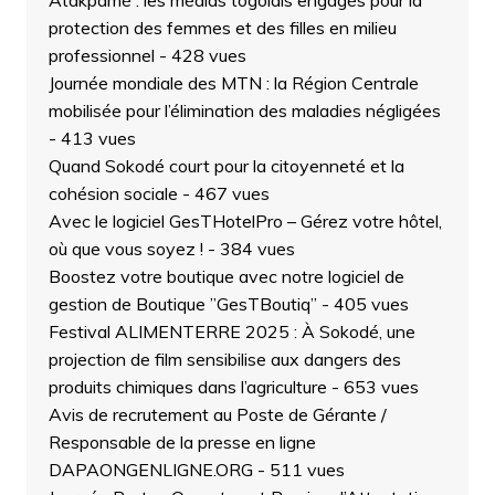
Atakpamé : les médias togolais engagés pour la
protection des femmes et des filles en milieu
professionnel
- 428 vues
Journée mondiale des MTN : la Région Centrale
mobilisée pour l’élimination des maladies négligées
- 413 vues
Quand Sokodé court pour la citoyenneté et la
cohésion sociale
- 467 vues
Avec le logiciel GesTHotelPro – Gérez votre hôtel,
où que vous soyez !
- 384 vues
Boostez votre boutique avec notre logiciel de
gestion de Boutique ”GesTBoutiq”
- 405 vues
Festival ALIMENTERRE 2025 : À Sokodé, une
projection de film sensibilise aux dangers des
produits chimiques dans l’agriculture
- 653 vues
Avis de recrutement au Poste de Gérante /
Responsable de la presse en ligne
DAPAONGENLIGNE.ORG
- 511 vues