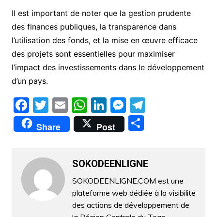
Il est important de noter que la gestion prudente
des finances publiques, la transparence dans
l’utilisation des fonds, et la mise en œuvre efficace
des projets sont essentielles pour maximiser
l’impact des investissements dans le développement
d’un pays.
F
T
E
W
Li
M
T
a
w
m
h
n
e
el
P
Share
Post
c
itt
ai
at
k
s
e
ar
e
er
l
s
e
s
gr
ta
b
A
dI
e
a
SOKODEENLIGNE
g
o
p
n
n
m
er
SOKODEENLIGNE.COM est une
plateforme web dédiée à la visibilité
o
p
g
des actions de développement de
k
er
la Région Centrale du Togo.