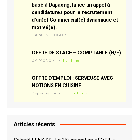
basé à Dapaong, lance un appel à
candidatures pour le recrutement
d’un(e) Commercial(e) dynamique et
motivé(e).
DAPAONG TOGO
OFFRE DE STAGE – COMPTABLE (H/F)
DAPAONG
Full Time
OFFRE D’EMPLOI : SERVEUSE AVEC
NOTIONS EN CUISINE
Dapaong-Togo
Full Time
Articles récents
Sokodé | ENASS : La 35ᵉ promotion « ÉVEIL »