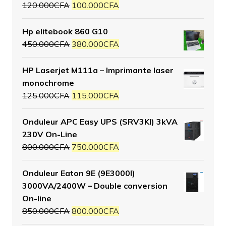
120.000
CFA
100.000
CFA
Hp elitebook 860 G10
450.000
CFA
380.000
CFA
HP Laserjet M111a – Imprimante laser
monochrome
125.000
CFA
115.000
CFA
Onduleur APC Easy UPS (SRV3KI) 3kVA
230V On-Line
800.000
CFA
750.000
CFA
Onduleur Eaton 9E (9E3000I)
3000VA/2400W – Double conversion
On-line
850.000
CFA
800.000
CFA