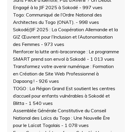
Sans Pièce d’Identité, Pas d’Avenir ? Un Débat
Engagé à la JIF 2025 à Sokodé
- 997 vues
Togo: Communiqué de l’Ordre National des
Architectes du Togo (ONAT).
- 998 vues
Sokodé/JIF 2025 : La Coopération Allemande et la
GIZ Œuvrent pour l’Inclusion et l’Autonomisation
des Femmes
- 973 vues
Renforcer la lutte anti-braconnage : Le programme
SMART prend son envol à Sokodé
- 1 013 vues
Transformez votre avenir numérique : Formation
en Création de Site Web Professionnel à
Dapaong !
- 926 vues
TOGO : La Région Grand Est soutient les centres
d’accueil pour enfants vulnérables à Sokodé et
Blitta
- 1 540 vues
Assemblée Générale Constitutive du Conseil
National des Laïcs du Togo : Une Nouvelle Ère
pour le Laïcat Togolais
- 1 078 vues