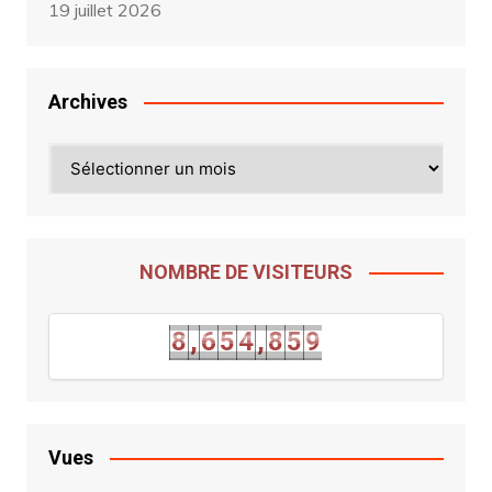
19 juillet 2026
Archives
Archives
NOMBRE DE VISITEURS
8
8
,
6
5
4
,
8
5
9
8
,
6
5
4
,
8
5
Vues