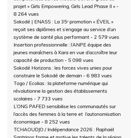
projet « Girls Empowering, Girls Lead Phase II »
-
8 264 vues
Sokodé | ENASS : La 35ᵉ promotion « ÉVEIL »
reçoit ses diplômes et s’engage au service d’un
système de santé plus performant
- 2 579 vues
Insertion professionnelle : l’ANPE équipe des
jeunes maraîchers à Kara en vue d’accroître leur
capacité de production
- 5 098 vues
Sokodé Horizons : les forces vives unies pour
construire le Sokodé de demain
- 6 983 vues
Togo / Ecolias : la plateforme numérique qui
révolutionne la gestion des établissements
scolaires
- 7 733 vues
L’ONG PAFED sensibilise les communautés sur
l’accès des femmes à la terre et l’autonomisation
économique
- 8 252 vues
TCHAOUDJO / Indépendance 2026 : Raphaël
Santrinos forme et motive les talents de la région