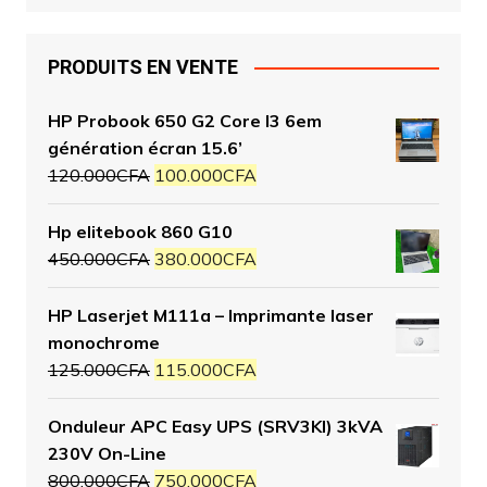
PRODUITS EN VENTE
HP Probook 650 G2 Core I3 6em
génération écran 15.6’
120.000
CFA
100.000
CFA
Hp elitebook 860 G10
450.000
CFA
380.000
CFA
HP Laserjet M111a – Imprimante laser
monochrome
125.000
CFA
115.000
CFA
Onduleur APC Easy UPS (SRV3KI) 3kVA
230V On-Line
800.000
CFA
750.000
CFA