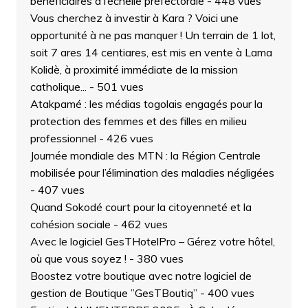
bénéficiaires à l’échelle préfectorale
- 448 vues
Vous cherchez à investir à Kara ? Voici une
opportunité à ne pas manquer ! Un terrain de 1 lot,
soit 7 ares 14 centiares, est mis en vente à Lama
Kolidè, à proximité immédiate de la mission
catholique...
- 501 vues
Atakpamé : les médias togolais engagés pour la
protection des femmes et des filles en milieu
professionnel
- 426 vues
Journée mondiale des MTN : la Région Centrale
mobilisée pour l’élimination des maladies négligées
- 407 vues
Quand Sokodé court pour la citoyenneté et la
cohésion sociale
- 462 vues
Avec le logiciel GesTHotelPro – Gérez votre hôtel,
où que vous soyez !
- 380 vues
Boostez votre boutique avec notre logiciel de
gestion de Boutique ”GesTBoutiq”
- 400 vues