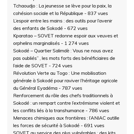
Tchaoudjo : La jeunesse se lève pour la paix, la
cohésion sociale et la République
- 837 vues
L’espoir entre les mains : des outils pour l’avenir
des enfants de Sokodé
- 672 vues
Kparatao – SOVET redonne espoir aux veuves et
orphelins marginalisés
- 1 274 vues
Sokodé – Quartier Salimdè : Vous ne nous avez
pas oubliés” , les mots forts des bénéficiaires de
l’aide de SOVET
- 724 vues
Révolution Verte au Togo : Une mobilisation
générale à Sokodé pour raviver l’héritage agricole
du Général Eyadéma
- 787 vues
Renforcement du rôle des chefs traditionnels à
Sokodé : un rempart contre l’extrémisme violent et
les conflits liés à la transhumance
- 786 vues
Menaces chimiques aux frontières : l’ANIAC outille
les forces de sécurité à Sokodé
- 691 vues
SOVET au service des plus vulnérables : des kits