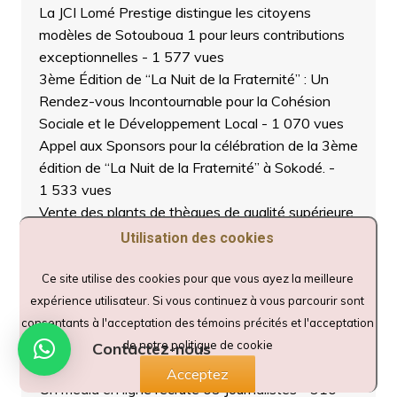
La JCI Lomé Prestige distingue les citoyens
modèles de Sotouboua 1 pour leurs contributions
exceptionnelles
- 1 577 vues
3ème Édition de “La Nuit de la Fraternité” : Un
Rendez-vous Incontournable pour la Cohésion
Sociale et le Développement Local
- 1 070 vues
Appel aux Sponsors pour la célébration de la 3ème
édition de “La Nuit de la Fraternité” à Sokodé.
-
1 533 vues
Vente des plants de thèques de qualité supérieure
au prix de 2.500 FCFA par pied, disponibles sur
Utilisation des cookies
une superficie de 4 hectares à Sokodé.
- 1 148
vues
Ce site utilise des cookies pour que vous ayez la meilleure
L’ONG PAFED Renforce les Capacités des Jeunes
expérience utilisateur. Si vous continuez à vous parcourir sont
dans le Cadre du Projet “Sport, Vecteur de
consentants à l'acceptation des témoins précités et l'acceptation
cohésion et d’inclusion Sociale dans les communes
de notre politique de cookie
Contactez-nous
de Tchaoudjo 1 et 2”
- 1 221 vues
Acceptez
Un média en ligne recrute 03 Journalistes
- 910