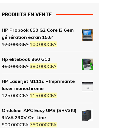
PRODUITS EN VENTE
HP Probook 650 G2 Core I3 6em
génération écran 15.6’
120.000
CFA
100.000
CFA
Hp elitebook 860 G10
450.000
CFA
380.000
CFA
HP Laserjet M111a – Imprimante
laser monochrome
125.000
CFA
115.000
CFA
Onduleur APC Easy UPS (SRV3KI)
3kVA 230V On-Line
800.000
CFA
750.000
CFA