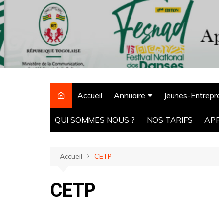
Accueil
Annuaire
Jeunes-Entrepr
CPM Tchaoudjo
QUI SOMMES NOUS ?
NOS TARIFS
AP
ONG
Agro-alimentaire
Accueil
CETP
Hôtels
CETP
Pharmacie
Ecoles
Banques