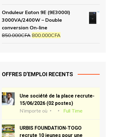
Onduleur Eaton 9E (9E3000I)
3000VA/2400W – Double
conversion On-line
850.000
CFA
800.000
CFA
OFFRES D’EMPLOI RECENTS
Une société de la place recrute-
15/06/2026 (02 postes)
N’importe où
Full Time
URBIS FOUNDATION-TOGO
recrute 10 jeunes pour une