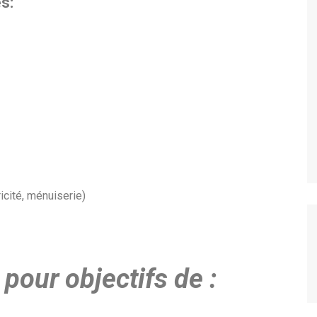
s:
ARCOD
IPM
CONSTRUIRE ENSEMBLE
BAKITHA
MAPTO
LE PRINCE
PASDI-AFRIQUE
MON AVENIR
ADIEJ
EXCELLENCE
Nous soutenir
cité, ménuiserie)
our objectifs de :