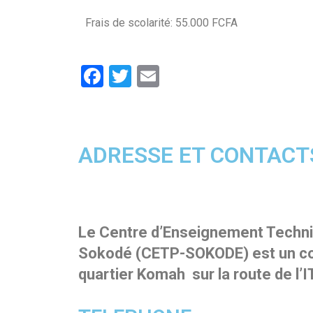
Frais de scolarité: 55.000 FCFA
F
T
E
P
a
wi
m
ar
ce
tt
ail
ta
b
er
ADRESSE ET CONTACT
g
o
er
o
k
Le Centre d’Enseignement Techni
Sokodé (CETP-SOKODE) est un com
quartier Komah sur la route de l