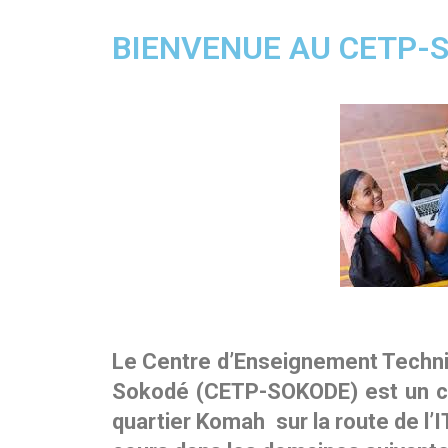
CABINET
BIENVENUE AU CETP-
Micro-finances
Huissier de Justice
Bars&Restaurants
Soin & Beauté
BTP
Boutiques
Groupements
Nos offres d’emplois
Super-Marché
Le Centre d’Enseignement Techni
Radio
Sokodé (CETP-SOKODE) est un co
quartier Komah sur la route de l