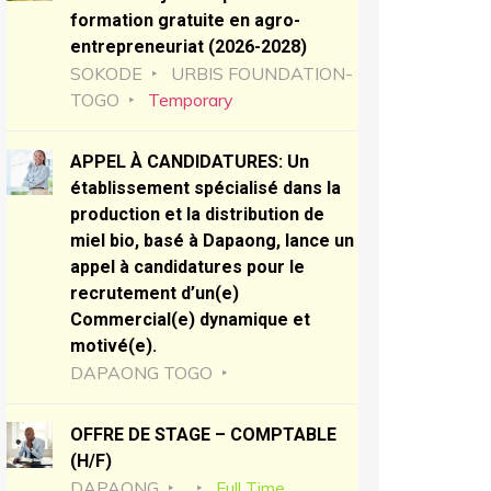
formation gratuite en agro-
entrepreneuriat (2026-2028)
SOKODE
URBIS FOUNDATION-
TOGO
Temporary
APPEL À CANDIDATURES: Un
établissement spécialisé dans la
production et la distribution de
miel bio, basé à Dapaong, lance un
appel à candidatures pour le
recrutement d’un(e)
Commercial(e) dynamique et
motivé(e).
DAPAONG TOGO
OFFRE DE STAGE – COMPTABLE
(H/F)
DAPAONG
Full Time