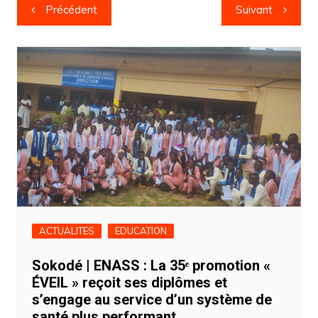
Navigation
Précédent
Suivant
de
l’article
ACTUALITES
EDUCATION
Sokodé | ENASS : La 35ᵉ promotion «
ÉVEIL » reçoit ses diplômes et
s’engage au service d’un système de
santé plus performant