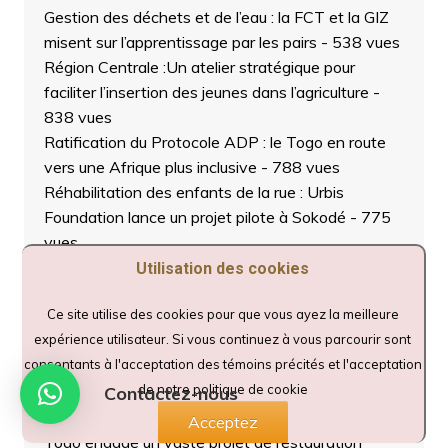
Gestion des déchets et de l’eau : la FCT et la GIZ
misent sur l’apprentissage par les pairs
- 538 vues
Région Centrale :Un atelier stratégique pour
faciliter l’insertion des jeunes dans l’agriculture
-
838 vues
Ratification du Protocole ADP : le Togo en route
vers une Afrique plus inclusive
- 788 vues
Réhabilitation des enfants de la rue : Urbis
Foundation lance un projet pilote à Sokodé
- 775
vues
SMAE 2025 à Tchaoudjo 2 : En temps de crise,
Utilisation des cookies
protéger l’éducation devient un impératif national
-
Ce site utilise des cookies pour que vous ayez la meilleure
738 vues
expérience utilisateur. Si vous continuez à vous parcourir sont
URBIS FOUNDATION TOGO lance un appel
consentants à l'acceptation des témoins précités et l'acceptation
d’offre pour la construction d’une retenue d’eau
de notre politique de cookie
hydroagricole.
- 771 vues
Contactez-nous
Changement climatique : la région centrale du
Acceptez
Togo engage un vaste projet de restauration