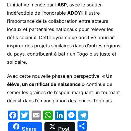
L’initiative menée par l’
ASP
, avec le soutien
indéfectible de l’honorable
ADOYI
, illustre
l’importance de la collaboration entre acteurs
locaux et partenaires nationaux pour relever les
défis sociaux. Cette dynamique positive pourrait
inspirer des projets similaires dans d’autres régions
du pays, contribuant à bâtir un Togo plus juste et
solidaire.
Avec cette nouvelle phase en perspective,
« Un
élève, un certificat de naissance »
continue de
semer les graines de l’espoir, marquant un tournant
décisif dans l’émancipation des jeunes Togolais.
F
T
E
W
Li
M
T
a
w
m
h
n
e
el
P
Share
Post