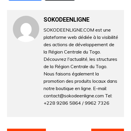
c
itt
ai
at
k
s
e
ar
e
er
l
s
e
s
gr
ta
b
A
dI
e
a
SOKODEENLIGNE
g
o
p
n
n
m
er
SOKODEENLIGNE.COM est une
plateforme web dédiée à la visibilité
o
p
g
des actions de développement de
k
er
la Région Centrale du Togo.
Découvrez l'actualité, les structures
de la Région Centrale du Togo.
Nous faisons également la
promotion des produits locaux dans
notre boutique en ligne. E-mail:
contact@sokodeenligne.com Tel:
+228 9286 5864 / 9962 7326