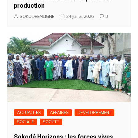
production
SOKODEENLIGNE
24 juillet 2026
0
ACTUALITES
AFFAIRES
DEVELOPPEMENT
SOCIALE
SOCIETE
Sokodé Horizons : les forces vives