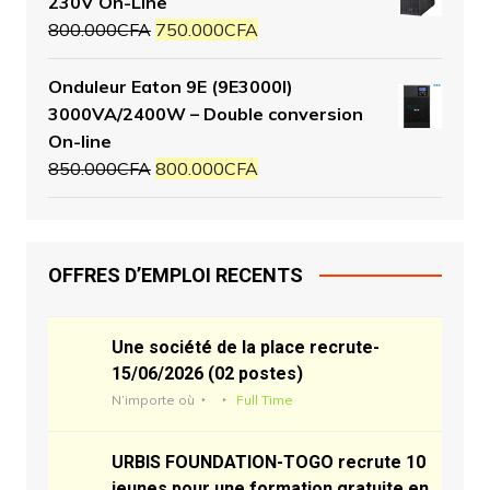
230V On-Line
800.000
CFA
750.000
CFA
Onduleur Eaton 9E (9E3000I)
3000VA/2400W – Double conversion
On-line
850.000
CFA
800.000
CFA
OFFRES D’EMPLOI RECENTS
Une société de la place recrute-
15/06/2026 (02 postes)
N’importe où
Full Time
URBIS FOUNDATION-TOGO recrute 10
jeunes pour une formation gratuite en