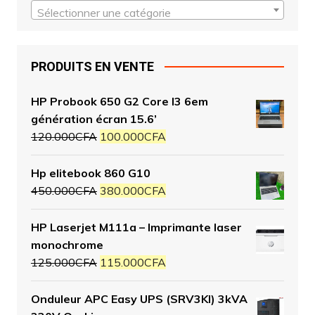
Sélectionner une catégorie
PRODUITS EN VENTE
HP Probook 650 G2 Core I3 6em
génération écran 15.6’
120.000
CFA
100.000
CFA
Hp elitebook 860 G10
450.000
CFA
380.000
CFA
HP Laserjet M111a – Imprimante laser
monochrome
125.000
CFA
115.000
CFA
Onduleur APC Easy UPS (SRV3KI) 3kVA