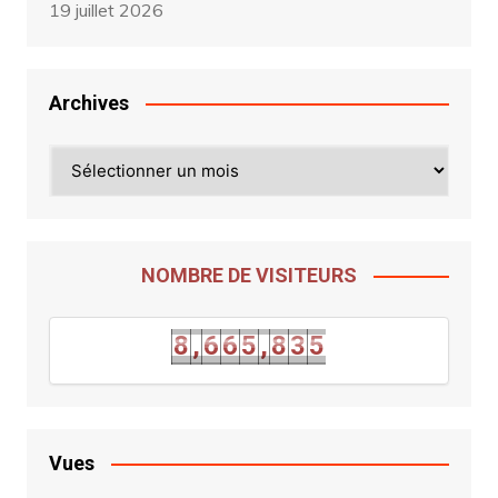
19 juillet 2026
Archives
Archives
NOMBRE DE VISITEURS
4
8
,
6
6
5
,
8
3
5
8
,
6
6
5
,
8
3
Vues