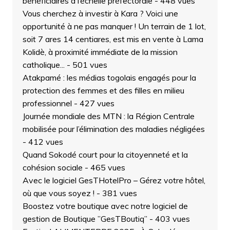
bénéficiaires à l’échelle préfectorale
- 448 vues
Vous cherchez à investir à Kara ? Voici une
opportunité à ne pas manquer ! Un terrain de 1 lot,
soit 7 ares 14 centiares, est mis en vente à Lama
Kolidè, à proximité immédiate de la mission
catholique...
- 501 vues
Atakpamé : les médias togolais engagés pour la
protection des femmes et des filles en milieu
professionnel
- 427 vues
Journée mondiale des MTN : la Région Centrale
mobilisée pour l’élimination des maladies négligées
- 412 vues
Quand Sokodé court pour la citoyenneté et la
cohésion sociale
- 465 vues
Avec le logiciel GesTHotelPro – Gérez votre hôtel,
où que vous soyez !
- 381 vues
Boostez votre boutique avec notre logiciel de
gestion de Boutique ”GesTBoutiq”
- 403 vues