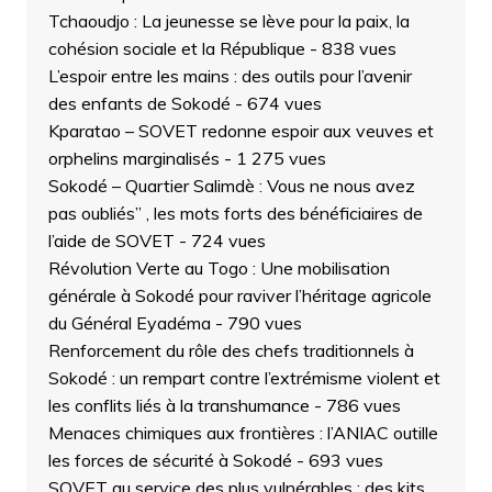
Tchaoudjo : La jeunesse se lève pour la paix, la
cohésion sociale et la République
- 838 vues
L’espoir entre les mains : des outils pour l’avenir
des enfants de Sokodé
- 674 vues
Kparatao – SOVET redonne espoir aux veuves et
orphelins marginalisés
- 1 275 vues
Sokodé – Quartier Salimdè : Vous ne nous avez
pas oubliés” , les mots forts des bénéficiaires de
l’aide de SOVET
- 724 vues
Révolution Verte au Togo : Une mobilisation
générale à Sokodé pour raviver l’héritage agricole
du Général Eyadéma
- 790 vues
Renforcement du rôle des chefs traditionnels à
Sokodé : un rempart contre l’extrémisme violent et
les conflits liés à la transhumance
- 786 vues
Menaces chimiques aux frontières : l’ANIAC outille
les forces de sécurité à Sokodé
- 693 vues
SOVET au service des plus vulnérables : des kits