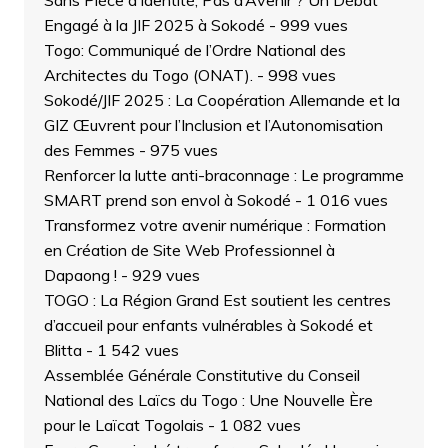
Sans Pièce d’Identité, Pas d’Avenir ? Un Débat
Engagé à la JIF 2025 à Sokodé
- 999 vues
Togo: Communiqué de l’Ordre National des
Architectes du Togo (ONAT).
- 998 vues
Sokodé/JIF 2025 : La Coopération Allemande et la
GIZ Œuvrent pour l’Inclusion et l’Autonomisation
des Femmes
- 975 vues
Renforcer la lutte anti-braconnage : Le programme
SMART prend son envol à Sokodé
- 1 016 vues
Transformez votre avenir numérique : Formation
en Création de Site Web Professionnel à
Dapaong !
- 929 vues
TOGO : La Région Grand Est soutient les centres
d’accueil pour enfants vulnérables à Sokodé et
Blitta
- 1 542 vues
Assemblée Générale Constitutive du Conseil
National des Laïcs du Togo : Une Nouvelle Ère
pour le Laïcat Togolais
- 1 082 vues