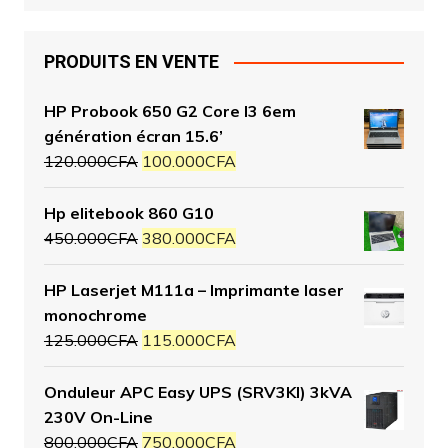
PRODUITS EN VENTE
HP Probook 650 G2 Core I3 6em
génération écran 15.6’
120.000
CFA
100.000
CFA
Hp elitebook 860 G10
450.000
CFA
380.000
CFA
HP Laserjet M111a – Imprimante laser
monochrome
125.000
CFA
115.000
CFA
Onduleur APC Easy UPS (SRV3KI) 3kVA
230V On-Line
800.000
CFA
750.000
CFA