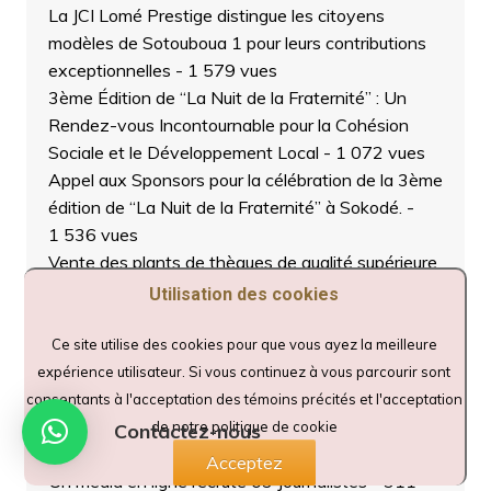
La JCI Lomé Prestige distingue les citoyens
modèles de Sotouboua 1 pour leurs contributions
exceptionnelles
- 1 579 vues
3ème Édition de “La Nuit de la Fraternité” : Un
Rendez-vous Incontournable pour la Cohésion
Sociale et le Développement Local
- 1 072 vues
Appel aux Sponsors pour la célébration de la 3ème
édition de “La Nuit de la Fraternité” à Sokodé.
-
1 536 vues
Vente des plants de thèques de qualité supérieure
au prix de 2.500 FCFA par pied, disponibles sur
Utilisation des cookies
une superficie de 4 hectares à Sokodé.
- 1 150
vues
Ce site utilise des cookies pour que vous ayez la meilleure
L’ONG PAFED Renforce les Capacités des Jeunes
expérience utilisateur. Si vous continuez à vous parcourir sont
dans le Cadre du Projet “Sport, Vecteur de
consentants à l'acceptation des témoins précités et l'acceptation
cohésion et d’inclusion Sociale dans les communes
de notre politique de cookie
Contactez-nous
de Tchaoudjo 1 et 2”
- 1 223 vues
Acceptez
Un média en ligne recrute 03 Journalistes
- 911