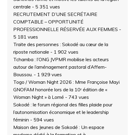
centrale
- 5 351 vues
RECRUTEMENT D’UNE SECRÉTAIRE
COMPTABLE – OPPORTUNITÉ
PROFESSIONNELLE RÉSERVÉE AUX FEMMES
-
5 181 vues
Traite des personnes : Sokodé au cœur de la
riposte nationale
- 1 902 vues
Tchamba : l’ONG JVPMR mobilise les acteurs
autour de l’aménagement pastoral d’Affem-
Boussou.
- 1 929 vues
Togo / Woman Night 2026 : Mme Françoise Mayi
GNOFAM honorée lors de la 10ᵉ édition de «
Woman Night » à Lomé
- 743 vues
Sokodé : le forum régional des filles plaide pour
l’autonomisation économique et le leadership
féminin
- 594 vues
Maison des Jeunes de Sokodé : Un espace
moderne dédié à la formation et à