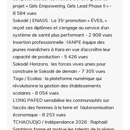
projet « Girls Empowering, Girls Lead Phase II »
-
8 584 vues
Sokodé | ENASS : La 35ᵉ promotion « ÉVEIL »
reçoit ses diplômes et s’engage au service d’un
système de santé plus performant
- 2 908 vues
Insertion professionnelle : l’ANPE équipe des
jeunes maraîchers à Kara en vue d’accroître leur
capacité de production
- 5 426 vues
Sokodé Horizons : les forces vives unies pour
construire le Sokodé de demain
- 7 305 vues
Togo / Ecolias : la plateforme numérique qui
révolutionne la gestion des établissements
scolaires
- 8 054 vues
L’ONG PAFED sensibilise les communautés sur
l’accès des femmes à la terre et l’autonomisation
économique
- 8 253 vues
TCHAOUDJO / Indépendance 2026 : Raphaël
Santrinos forme et motive les talents de la région