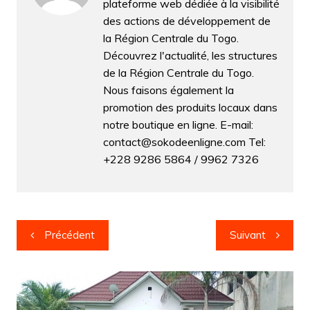
plateforme web dédiée à la visibilité
o
p
g
des actions de développement de
k
er
la Région Centrale du Togo.
Découvrez l'actualité, les structures
de la Région Centrale du Togo.
Nous faisons également la
promotion des produits locaux dans
notre boutique en ligne. E-mail:
contact@sokodeenligne.com Tel:
+228 9286 5864 / 9962 7326
Navigation
Précédent
Suivant
de
l’article