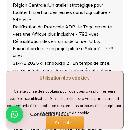
Région Centrale :Un atelier stratégique pour
faciliter l’insertion des jeunes dans l’agriculture
-
845 vues
Ratification du Protocole ADP : le Togo en route
vers une Afrique plus inclusive
- 792 vues
Réhabilitation des enfants de la rue : Urbis
Foundation lance un projet pilote à Sokodé
- 779
vues
SMAE 2025 à Tchaoudjo 2 : En temps de crise,
protéger l’éducation devient un impératif national
-
741 vues
Utilisation des cookies
URBIS FOUNDATION TOGO lance un appel
Ce site utilise des cookies pour que vous ayez la meilleure
d’offre pour la construction d’une retenue d’eau
expérience utilisateur. Si vous continuez à vous parcourir sont
hydroagricole.
- 776 vues
consentants à l'acceptation des témoins précités et l'acceptation
Changement climatique : la région centrale du
de notre politique de cookie
Togo engage un vaste projet de restauration
Contactez-nous
écologique.
- 694 vues
Acceptez
Togo/Environnement : SADIL-Togo lance la