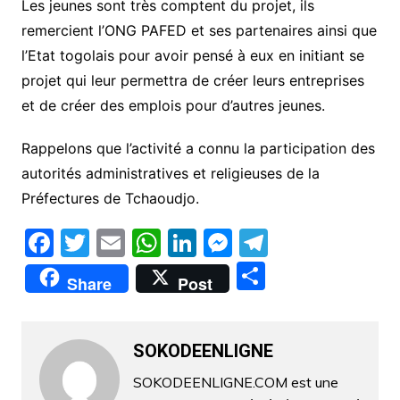
Les jeunes sont très comptent du projet, ils
remercient l’ONG PAFED et ses partenaires ainsi que
l’Etat togolais pour avoir pensé à eux en initiant se
projet qui leur permettra de créer leurs entreprises
et de créer des emplois pour d’autres jeunes.
Rappelons que l’activité a connu la participation des
autorités administratives et religieuses de la
Préfectures de Tchaoudjo.
F
T
E
W
Li
M
T
a
w
m
h
n
e
el
P
Share
Post
c
itt
ai
at
k
s
e
ar
e
er
l
s
e
s
gr
ta
b
A
dI
e
a
SOKODEENLIGNE
g
o
p
n
n
m
er
SOKODEENLIGNE.COM est une