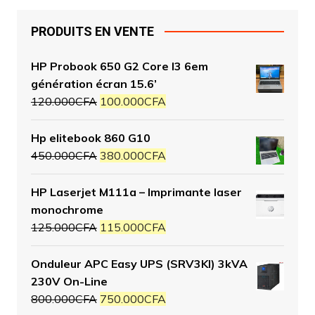
PRODUITS EN VENTE
HP Probook 650 G2 Core I3 6em
génération écran 15.6’
120.000
CFA
100.000
CFA
Hp elitebook 860 G10
450.000
CFA
380.000
CFA
HP Laserjet M111a – Imprimante laser
monochrome
125.000
CFA
115.000
CFA
Onduleur APC Easy UPS (SRV3KI) 3kVA
230V On-Line
800.000
CFA
750.000
CFA