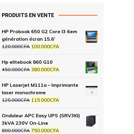
PRODUITS EN VENTE
HP Probook 650 G2 Core I3 6em
génération écran 15.6’
120.000
CFA
100.000
CFA
Hp elitebook 860 G10
450.000
CFA
380.000
CFA
HP Laserjet M111a – Imprimante
laser monochrome
125.000
CFA
115.000
CFA
Onduleur APC Easy UPS (SRV3KI)
3kVA 230V On-Line
800.000
CFA
750.000
CFA