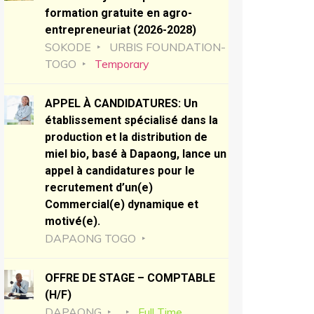
formation gratuite en agro-
entrepreneuriat (2026-2028)
SOKODE
URBIS FOUNDATION-
TOGO
Temporary
APPEL À CANDIDATURES: Un
établissement spécialisé dans la
production et la distribution de
miel bio, basé à Dapaong, lance un
appel à candidatures pour le
recrutement d’un(e)
Commercial(e) dynamique et
motivé(e).
DAPAONG TOGO
OFFRE DE STAGE – COMPTABLE
(H/F)
DAPAONG
Full Time