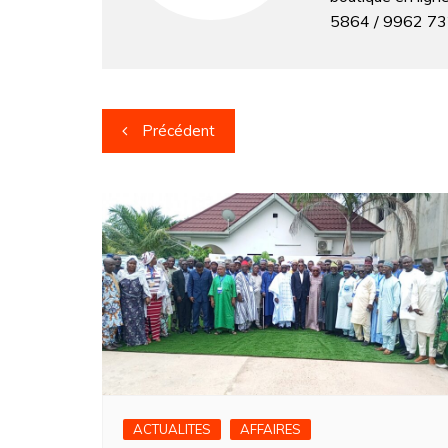
5864 / 9962 7
Navigation
Précédent
de
l’article
ACTUALITES
AFFAIRES