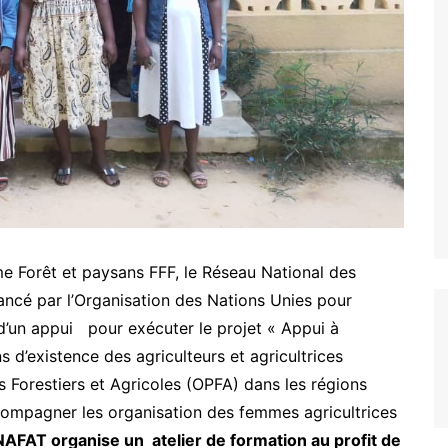
ARCOD
IPM
CONSTRUIRE ENSEMBLE
BAKITHA
MAPTO
LE PRINCE
PASDI-AFRIQUE
MON AVENIR
ADIEJ
EXCELLENCE
Nous soutenir
 Forêt et paysans FFF, le Réseau National des
ncé par l’Organisation des Nations Unies pour
e d’un appui pour exécuter le projet « Appui à
d’existence des agriculteurs et agricultrices
Forestiers et Agricoles (OPFA) dans les régions
compagner les organisation des femmes agricultrices
AFAT organise un atelier de formation au profit de