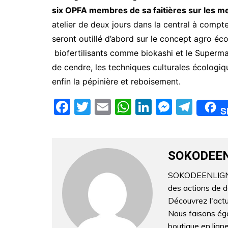
six OPFA membres de sa faitières sur les me
atelier de deux jours dans la central à compt
seront outillé d’abord sur le concept agro écol
biofertilisants comme biokashi et le Superma
de cendre, les techniques culturales écolog
enfin la pépinière et reboisement.
F
T
E
W
Li
M
T
S
a
w
m
h
n
e
el
c
itt
ai
at
k
s
e
e
er
l
s
e
s
gr
SOKODEE
b
A
dI
e
a
SOKODEENLIGNE.C
o
p
n
n
m
des actions de 
o
p
g
Découvrez l'actua
Nous faisons éga
k
er
boutique en lig