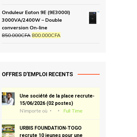
Onduleur Eaton 9E (9E3000I)
3000VA/2400W – Double
conversion On-line
850.000
CFA
800.000
CFA
OFFRES D’EMPLOI RECENTS
Une société de la place recrute-
15/06/2026 (02 postes)
N’importe où
Full Time
URBIS FOUNDATION-TOGO
recrute 10 jeunes pour une