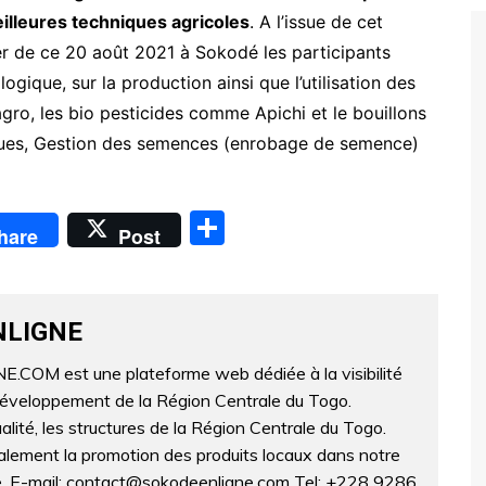
illeures techniques agricoles
. A l’issue de cet
er de ce 20 août 2021 à Sokodé les participants
ogique, sur la production ainsi que l’utilisation des
gro, les bio pesticides comme Apichi et le bouillons
iques, Gestion des semences (enrobage de semence)
P
hare
Post
ar
ta
g
NLIGNE
er
OM est une plateforme web dédiée à la visibilité
développement de la Région Centrale du Togo.
lité, les structures de la Région Centrale du Togo.
lement la promotion des produits locaux dans notre
ne. E-mail: contact@sokodeenligne.com Tel: +228 9286