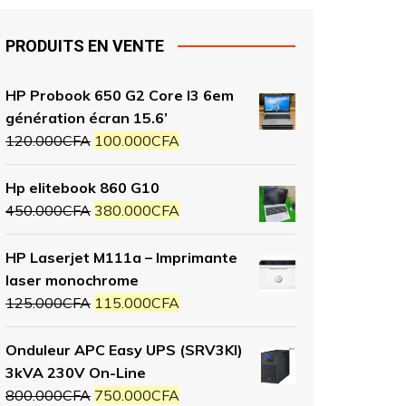
PRODUITS EN VENTE
HP Probook 650 G2 Core I3 6em
génération écran 15.6’
120.000
CFA
100.000
CFA
Hp elitebook 860 G10
450.000
CFA
380.000
CFA
HP Laserjet M111a – Imprimante
laser monochrome
125.000
CFA
115.000
CFA
Onduleur APC Easy UPS (SRV3KI)
3kVA 230V On-Line
800.000
CFA
750.000
CFA