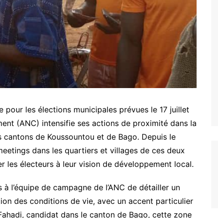
ARCOD
IPM
CONSTRUIRE ENSEMBLE
BAKITHA
MAPTO
LE PRINCE
PASDI-AFRIQUE
MON AVENIR
ADIEJ
EXCELLENCE
Nous soutenir
pour les élections municipales prévues le 17 juillet
ment (ANC) intensifie ses actions de proximité dans la
cantons de Koussountou et de Bago. Depuis le
 meetings dans les quartiers et villages de ces deux
ier les électeurs à leur vision de développement local.
 à l’équipe de campagne de l’ANC de détailler un
on des conditions de vie, avec un accent particulier
 Fahadi, candidat dans le canton de Bago, cette zone