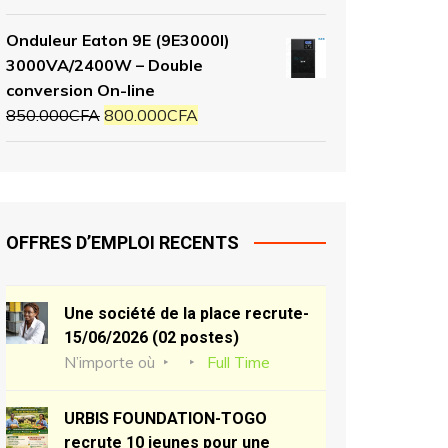
Onduleur Eaton 9E (9E3000I)
3000VA/2400W – Double
conversion On-line
850.000
CFA
800.000
CFA
OFFRES D’EMPLOI RECENTS
Une société de la place recrute-
15/06/2026 (02 postes)
N’importe où
Full Time
URBIS FOUNDATION-TOGO
recrute 10 jeunes pour une