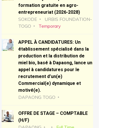
formation gratuite en agro-
entrepreneuriat (2026-2028)
SOKODE
URBIS FOUNDATION-
TOGO
Temporary
APPEL À CANDIDATURES: Un
établissement spécialisé dans la
production et la distribution de
miel bio, basé à Dapaong, lance un
appel à candidatures pour le
recrutement d’un(e)
Commercial(e) dynamique et
motivé(e).
DAPAONG TOGO
OFFRE DE STAGE – COMPTABLE
(H/F)
DAPAONG
Full Time