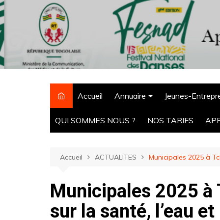
Aller
au
contenu
Accueil
Annuaire
Jeunes-Entrepr
CPM Tchaoudjo
QUI SOMMES NOUS ?
NOS TARIFS
AP
ONG
Agro-alimentaire
Accueil
ACTUALITES
Municipales 2025 à Tch
Hôtels
Municipales 2025 à 
Pharmacie
Ecoles
sur la santé, l’eau et
Banques