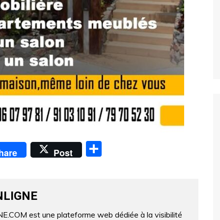
P
hare
Post
ar
ta
g
NLIGNE
er
OM est une plateforme web dédiée à la visibilité