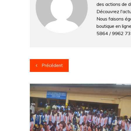
o
p
n
n
m
des actions de 
o
p
g
Découvrez l'actua
Nous faisons éga
k
er
boutique en lig
5864 / 9962 7
Navigation
Précédent
de
l’article