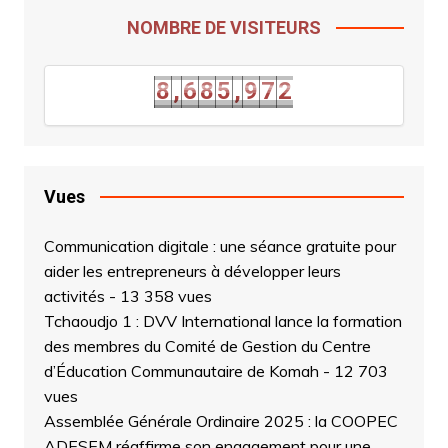
NOMBRE DE VISITEURS
1
8
,
6
8
5
,
9
7
2
8
,
6
8
5
,
9
7
Vues
Communication digitale : une séance gratuite pour
aider les entrepreneurs à développer leurs
activités
- 13 358 vues
Tchaoudjo 1 : DVV International lance la formation
des membres du Comité de Gestion du Centre
d’Éducation Communautaire de Komah
- 12 703
vues
Assemblée Générale Ordinaire 2025 : la COOPEC
ADESEM réaffirme son engagement pour une