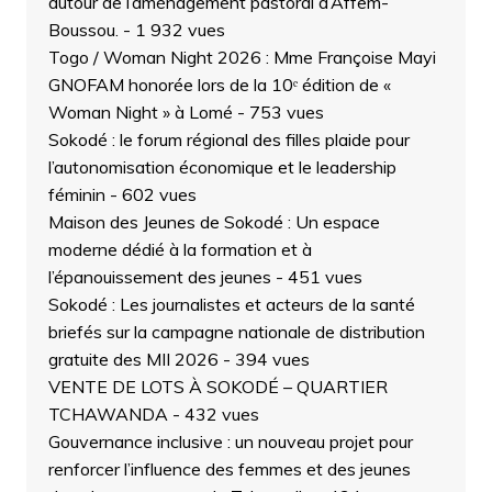
autour de l’aménagement pastoral d’Affem-
Boussou.
- 1 932 vues
Togo / Woman Night 2026 : Mme Françoise Mayi
GNOFAM honorée lors de la 10ᵉ édition de «
Woman Night » à Lomé
- 753 vues
Sokodé : le forum régional des filles plaide pour
l’autonomisation économique et le leadership
féminin
- 602 vues
Maison des Jeunes de Sokodé : Un espace
moderne dédié à la formation et à
l’épanouissement des jeunes
- 451 vues
Sokodé : Les journalistes et acteurs de la santé
briefés sur la campagne nationale de distribution
gratuite des MII 2026
- 394 vues
VENTE DE LOTS À SOKODÉ – QUARTIER
TCHAWANDA
- 432 vues
Gouvernance inclusive : un nouveau projet pour
renforcer l’influence des femmes et des jeunes