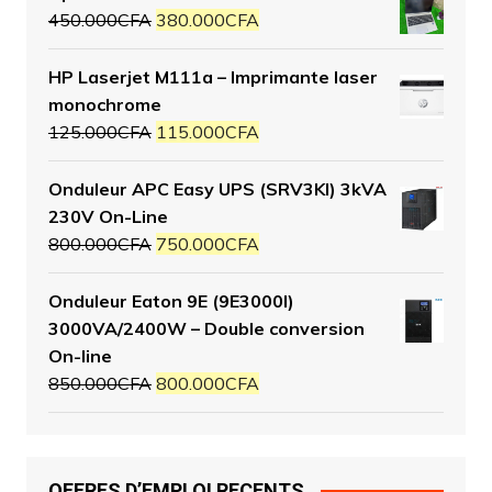
450.000
CFA
380.000
CFA
HP Laserjet M111a – Imprimante laser
monochrome
125.000
CFA
115.000
CFA
Onduleur APC Easy UPS (SRV3KI) 3kVA
230V On-Line
800.000
CFA
750.000
CFA
Onduleur Eaton 9E (9E3000I)
3000VA/2400W – Double conversion
On-line
850.000
CFA
800.000
CFA
OFFRES D’EMPLOI RECENTS