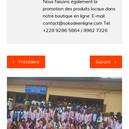
Nous faisons également la
promotion des produits locaux dans
notre boutique en ligne. E-mail:
contact@sokodeenligne.com Tel:
+228 9286 5864 / 9962 7326
Navigation
Précédent
Suivant
de
l’article