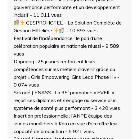
gouvernance performante et un développement
inclusif
- 11 011 vues
GESPROHOTEL – La Solution Complète de
Gestion Hôtelière
- 10 893 vues
Festival de l’Indépendance : le pari d’une
célébration populaire et nationale réussi
- 9 589
vues
Dapaong : 25 jeunes renforcent leurs
compétences sur les métiers d’avenir grâce au
projet « Girls Empowering, Girls Lead Phase II »
-
9 074 vues
Sokodé | ENASS : La 35ᵉ promotion « ÉVEIL »
reçoit ses diplômes et s’engage au service d’un
système de santé plus performant
- 3 420 vues
Insertion professionnelle : l’ANPE équipe des
jeunes maraîchers à Kara en vue d’accroître leur
capacité de production
- 5 921 vues
Sokodé Horizons : les forces vives unies pour