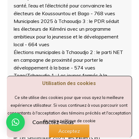
santé, l’eau et l’électricité pour convaincre les
électeurs de Koussountou et Bago
- 768 vues
Municipales 2025 à Tchaoudjo 3 : le PDR séduit
les électeurs de Kéméni avec un programme
ambitieux pour la jeunesse et le développement
local
- 664 vues
Élections municipales à Tchaoudjo 2 : le parti NET
en campagne de proximité pour porter le
développement à la base
- 574 vues
Togo/Tchaoudjo 1 : Les jeunes formés à la
méthodologie “Young Citizen Score Card” pour
Utilisation des cookies
améliorer les services communautaires
- 696 vues
Ce site utilise des cookies pour que vous ayez la meilleure
UNIR en démonstration de force à Tchaoudjo : Le
expérience utilisateur. Si vous continuez à vous parcourir sont
ministre Katari Foli Bazi en chef d’orchestre
-
consentants à l'acceptation des témoins précités et l'acceptation
1 026 vues
de notre politique de cookie
Contactez-nous
Le Togo se prépare à introduire le vaccin contre le
paludisme chez les enfants de moins d’un an dès
Acceptez
le 1er septembre 2025 : les experts en