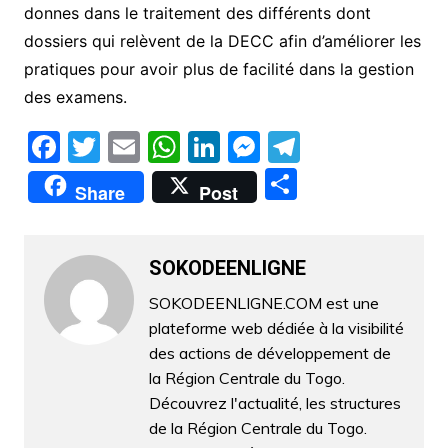
donnes dans le traitement des différents dont
dossiers qui relèvent de la DECC afin d’améliorer les
pratiques pour avoir plus de facilité dans la gestion
des examens.
F
T
E
W
Li
M
T
a
w
m
h
n
e
el
P
Share
Post
c
itt
ai
at
k
s
e
ar
e
er
l
s
e
s
gr
ta
b
A
dI
e
a
SOKODEENLIGNE
g
o
p
n
n
m
er
SOKODEENLIGNE.COM est une
plateforme web dédiée à la visibilité
o
p
g
des actions de développement de
k
er
la Région Centrale du Togo.
Découvrez l'actualité, les structures
de la Région Centrale du Togo.