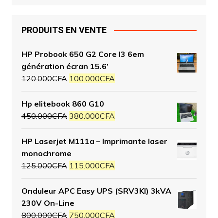
PRODUITS EN VENTE
HP Probook 650 G2 Core I3 6em
génération écran 15.6’
120.000
CFA
100.000
CFA
Hp elitebook 860 G10
450.000
CFA
380.000
CFA
HP Laserjet M111a – Imprimante laser
monochrome
125.000
CFA
115.000
CFA
Onduleur APC Easy UPS (SRV3KI) 3kVA
230V On-Line
800.000
CFA
750.000
CFA