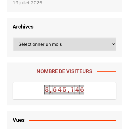
19 juillet 2026
Archives
Archives
NOMBRE DE VISITEURS
8
,
6
4
5
,
1
4
6
8
,
6
4
5
,
1
4
6
Vues