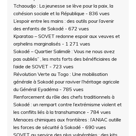
Tchaoudjo : La jeunesse se lève pour la paix, la
cohésion sociale et la République
- 836 vues
L’espoir entre les mains : des outils pour l’avenir
des enfants de Sokodé
- 672 vues
Kparatao – SOVET redonne espoir aux veuves et
orphelins marginalisés
- 1 271 vues
Sokodé – Quartier Salimdè : Vous ne nous avez
pas oubliés” , les mots forts des bénéficiaires de
l’aide de SOVET
- 723 vues
Révolution Verte au Togo : Une mobilisation
générale à Sokodé pour raviver l’héritage agricole
du Général Eyadéma
- 785 vues
Renforcement du rôle des chefs traditionnels à
Sokodé : un rempart contre l’extrémisme violent et
les conflits liés à la transhumance
- 784 vues
Menaces chimiques aux frontières : l’ANIAC outille
les forces de sécurité à Sokodé
- 690 vues
SOVET au service des plus vulnérables : des kits