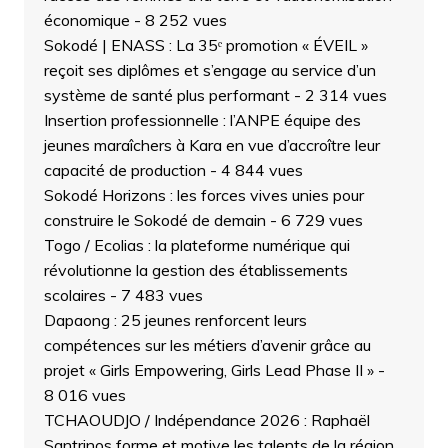
économique
- 8 252 vues
Sokodé | ENASS : La 35ᵉ promotion « ÉVEIL »
reçoit ses diplômes et s’engage au service d’un
système de santé plus performant
- 2 314 vues
Insertion professionnelle : l’ANPE équipe des
jeunes maraîchers à Kara en vue d’accroître leur
capacité de production
- 4 844 vues
Sokodé Horizons : les forces vives unies pour
construire le Sokodé de demain
- 6 729 vues
Togo / Ecolias : la plateforme numérique qui
révolutionne la gestion des établissements
scolaires
- 7 483 vues
Dapaong : 25 jeunes renforcent leurs
compétences sur les métiers d’avenir grâce au
projet « Girls Empowering, Girls Lead Phase II »
-
8 016 vues
TCHAOUDJO / Indépendance 2026 : Raphaël
Santrinos forme et motive les talents de la région