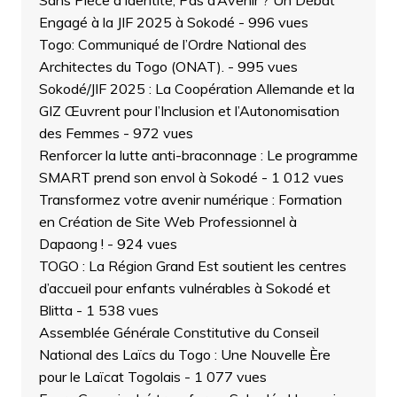
Sans Pièce d’Identité, Pas d’Avenir ? Un Débat
Engagé à la JIF 2025 à Sokodé
- 996 vues
Togo: Communiqué de l’Ordre National des
Architectes du Togo (ONAT).
- 995 vues
Sokodé/JIF 2025 : La Coopération Allemande et la
GIZ Œuvrent pour l’Inclusion et l’Autonomisation
des Femmes
- 972 vues
Renforcer la lutte anti-braconnage : Le programme
SMART prend son envol à Sokodé
- 1 012 vues
Transformez votre avenir numérique : Formation
en Création de Site Web Professionnel à
Dapaong !
- 924 vues
TOGO : La Région Grand Est soutient les centres
d’accueil pour enfants vulnérables à Sokodé et
Blitta
- 1 538 vues
Assemblée Générale Constitutive du Conseil
National des Laïcs du Togo : Une Nouvelle Ère
pour le Laïcat Togolais
- 1 077 vues