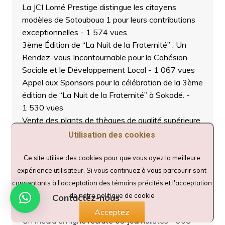
La JCI Lomé Prestige distingue les citoyens
modèles de Sotouboua 1 pour leurs contributions
exceptionnelles
- 1 574 vues
3ème Édition de “La Nuit de la Fraternité” : Un
Rendez-vous Incontournable pour la Cohésion
Sociale et le Développement Local
- 1 067 vues
Appel aux Sponsors pour la célébration de la 3ème
édition de “La Nuit de la Fraternité” à Sokodé.
-
1 530 vues
Vente des plants de thèques de qualité supérieure
au prix de 2.500 FCFA par pied, disponibles sur
Utilisation des cookies
une superficie de 4 hectares à Sokodé.
- 1 148
vues
Ce site utilise des cookies pour que vous ayez la meilleure
L’ONG PAFED Renforce les Capacités des Jeunes
expérience utilisateur. Si vous continuez à vous parcourir sont
dans le Cadre du Projet “Sport, Vecteur de
consentants à l'acceptation des témoins précités et l'acceptation
cohésion et d’inclusion Sociale dans les communes
de notre politique de cookie
Contactez-nous
de Tchaoudjo 1 et 2”
- 1 221 vues
Acceptez
Un média en ligne recrute 03 Journalistes
- 908