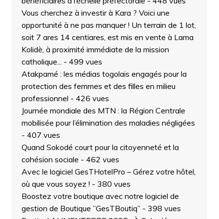
bénéficiaires à l’échelle préfectorale
- 448 vues
Vous cherchez à investir à Kara ? Voici une
opportunité à ne pas manquer ! Un terrain de 1 lot,
soit 7 ares 14 centiares, est mis en vente à Lama
Kolidè, à proximité immédiate de la mission
catholique...
- 499 vues
Atakpamé : les médias togolais engagés pour la
protection des femmes et des filles en milieu
professionnel
- 426 vues
Journée mondiale des MTN : la Région Centrale
mobilisée pour l’élimination des maladies négligées
- 407 vues
Quand Sokodé court pour la citoyenneté et la
cohésion sociale
- 462 vues
Avec le logiciel GesTHotelPro – Gérez votre hôtel,
où que vous soyez !
- 380 vues
Boostez votre boutique avec notre logiciel de
gestion de Boutique ”GesTBoutiq”
- 398 vues