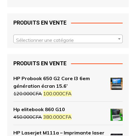
PRODUITS EN VENTE
Sélectionner une catégorie
PRODUITS EN VENTE
HP Probook 650 G2 Core I3 6em
génération écran 15.6’
120.000
CFA
100.000
CFA
Hp elitebook 860 G10
450.000
CFA
380.000
CFA
HP Laserjet M111a – Imprimante laser