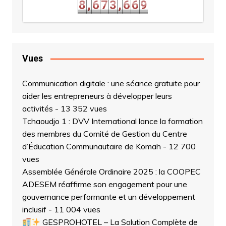
8
,
6
7
3
,
6
6
9
8
,
6
7
3
,
6
6
9
Vues
Communication digitale : une séance gratuite pour
aider les entrepreneurs à développer leurs
activités
- 13 352 vues
Tchaoudjo 1 : DVV International lance la formation
des membres du Comité de Gestion du Centre
d’Éducation Communautaire de Komah
- 12 700
vues
Assemblée Générale Ordinaire 2025 : la COOPEC
ADESEM réaffirme son engagement pour une
gouvernance performante et un développement
inclusif
- 11 004 vues
GESPROHOTEL – La Solution Complète de