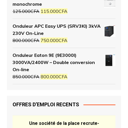
monochrome
125.000
CFA
115.000
CFA
Onduleur APC Easy UPS (SRV3KI) 3kVA
230V On-Line
800.000
CFA
750.000
CFA
Onduleur Eaton 9E (9E3000I)
3000VA/2400W – Double conversion
On-line
850.000
CFA
800.000
CFA
OFFRES D’EMPLOI RECENTS
Une société de la place recrute-