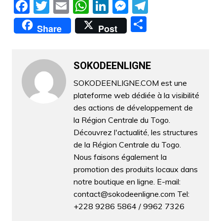
F
T
E
W
Li
M
T
a
w
m
h
n
e
el
P
Share
Post
c
itt
ai
at
k
s
e
ar
e
er
l
s
e
s
gr
ta
b
A
dI
e
a
SOKODEENLIGNE
g
o
p
n
n
m
er
SOKODEENLIGNE.COM est une
plateforme web dédiée à la visibilité
o
p
g
des actions de développement de
k
er
la Région Centrale du Togo.
Découvrez l'actualité, les structures
de la Région Centrale du Togo.
Nous faisons également la
promotion des produits locaux dans
notre boutique en ligne. E-mail:
contact@sokodeenligne.com Tel:
+228 9286 5864 / 9962 7326