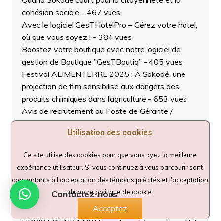
Quand Sokodé court pour la citoyenneté et la
cohésion sociale
- 467 vues
Avec le logiciel GesTHotelPro – Gérez votre hôtel,
où que vous soyez !
- 384 vues
Boostez votre boutique avec notre logiciel de
gestion de Boutique ”GesTBoutiq”
- 405 vues
Festival ALIMENTERRE 2025 : À Sokodé, une
projection de film sensibilise aux dangers des
produits chimiques dans l’agriculture
- 653 vues
Avis de recrutement au Poste de Gérante /
Responsable de la presse en ligne
Utilisation des cookies
DAPAONGENLIGNE.ORG
- 511 vues
Journée Portes Ouvertes et Remise d’Attestations
Ce site utilise des cookies pour que vous ayez la meilleure
: les 48 apprenants du programme ASA mis à
expérience utilisateur. Si vous continuez à vous parcourir sont
l’honneur à Sokodé
- 520 vues
consentants à l'acceptation des témoins précités et l'acceptation
Sokodé : Lancement de la campagne nationale de
de notre politique de cookie
Contactez-nous
sensibilisation contre les violences sexuelles en
Acceptez
milieu scolaire
- 572 vues