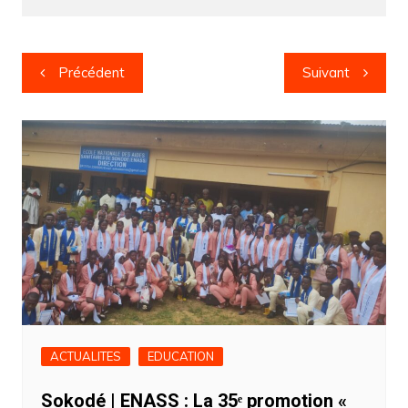
Navigation
Précédent
Suivant
de
l’article
ACTUALITES
EDUCATION
Sokodé | ENASS : La 35ᵉ promotion «