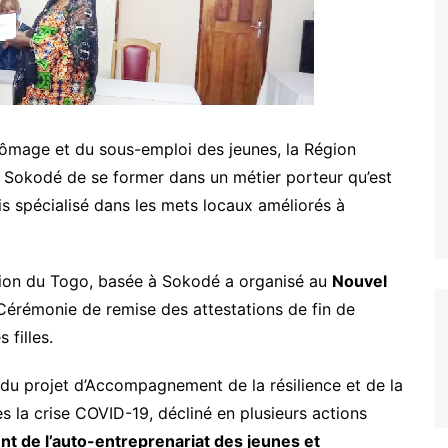
ARCOD
IPM
CONSTRUIRE ENSEMBLE
BAKITHA
MAPTO
LE PRINCE
PASDI-AFRIQUE
MON AVENIR
chômage et du sous-emploi des jeunes, la Région
ADIEJ
EXCELLENCE
de Sokodé de se former dans un métier porteur qu’est
Nous soutenir
is spécialisé dans les mets locaux améliorés à
ation du Togo, basée à Sokodé a organisé au
Nouvel
Cérémonie de remise des attestations de fin de
 filles.
e du projet d’Accompagnement de la résilience et de la
s la crise COVID-19, décliné en plusieurs actions
t de l’auto-entreprenariat des jeunes et