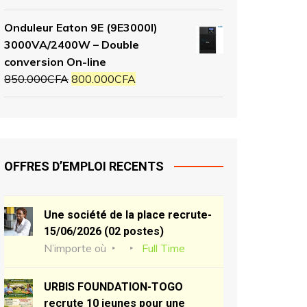
Onduleur Eaton 9E (9E3000I)
3000VA/2400W – Double
conversion On-line
850.000
CFA
800.000
CFA
OFFRES D’EMPLOI RECENTS
Une société de la place recrute-
15/06/2026 (02 postes)
N’importe où
Full Time
URBIS FOUNDATION-TOGO
recrute 10 jeunes pour une