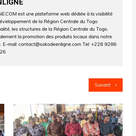
g
NLIGNE
er
OM est une plateforme web dédiée à la visibilité
développement de la Région Centrale du Togo.
lité, les structures de la Région Centrale du Togo.
lement la promotion des produits locaux dans notre
ne. E-mail: contact@sokodeenligne.com Tel: +228 9286
326
Suivant