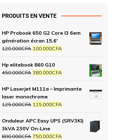
PRODUITS EN VENTE
HP Probook 650 G2 Core I3 6em
génération écran 15.6’
120.000
CFA
100.000
CFA
Hp elitebook 860 G10
450.000
CFA
380.000
CFA
HP Laserjet M111a – Imprimante
laser monochrome
125.000
CFA
115.000
CFA
Onduleur APC Easy UPS (SRV3KI)
3kVA 230V On-Line
800.000
CFA
750.000
CFA