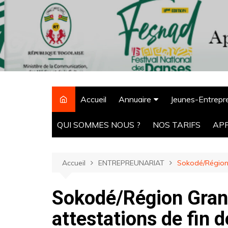
Accueil
Annuaire
Jeunes-Entrepr
CPM Tchaoudjo
QUI SOMMES NOUS ?
NOS TARIFS
AP
ONG
Agro-alimentaire
Accueil
ENTREPREUNARIAT
Sokodé/Région G
Hôtels
Sokodé/Région Gran
Pharmacie
Ecoles
attestations de fin 
Banques