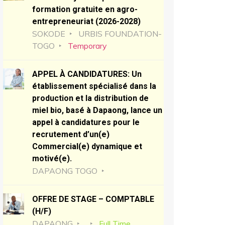
formation gratuite en agro-
entrepreneuriat (2026-2028)
SOKODE
URBIS FOUNDATION-
TOGO
Temporary
APPEL À CANDIDATURES: Un
établissement spécialisé dans la
production et la distribution de
miel bio, basé à Dapaong, lance un
appel à candidatures pour le
recrutement d’un(e)
Commercial(e) dynamique et
motivé(e).
DAPAONG TOGO
OFFRE DE STAGE – COMPTABLE
(H/F)
DAPAONG
Full Time