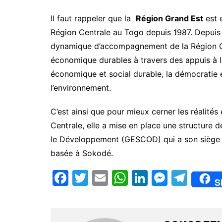
Il faut rappeler que la
Région Grand Est
est 
Région Centrale au Togo depuis 1987. Depuis l
dynamique d’accompagnement de la Région Ce
économique durables à travers des appuis à l
économique et social durable, la démocratie e
l’environnement.
C’est ainsi que pour mieux cerner les réalités 
Centrale, elle a mise en place une structure
le Développement (GESCOD) qui a son siège à
basée à Sokodé.
F
T
E
W
Li
M
T
S
a
w
m
h
n
e
el
c
itt
ai
at
k
s
e