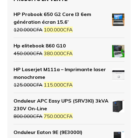
HP Probook 650 G2 Core I3 6em
génération écran 15.6’
120.000
CFA
100.000
CFA
Hp elitebook 860 G10
450.000
CFA
380.000
CFA
HP Laserjet M111a – Imprimante laser
monochrome
125.000
CFA
115.000
CFA
Onduleur APC Easy UPS (SRV3KI) 3kVA
230V On-Line
800.000
CFA
750.000
CFA
Onduleur Eaton 9E (9E3000I)