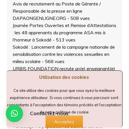
Avis de recrutement au Poste de Gérante /
Responsable de la presse en ligne
DAPAONGENLIGNE.ORG
- 508 vues
Journée Portes Ouvertes et Remise d’Attestations
: les 48 apprenants du programme ASA mis à
l’honneur à Sokodé
- 513 vues
Sokodé : Lancement de la campagne nationale de
sensibilisation contre les violences sexuelles en
milieu scolaire
- 568 vues
URBIS FOUNDATION recrute un(e) enseignant(e)
des cours de médias modernes et chargé de la
Utilisation des cookies
surveillance des élèves
- 719 vues
Assemblée Générale 2025: L’Association des
Ce site utilise des cookies pour que vous ayez la meilleure
Acheteurs d’Anacarde du Togo (3A-Togo) se
expérience utilisateur. Si vous continuez à vous parcourir sont
projette vers une meilleure traçabilité et une
consentants à l'acceptation des témoins précités et l'acceptation
commercialisation plus performante.
- 684 vues
de notre politique de cookie
Contactez-nous
Le CJET installe sa coordination préfectorale à
Acceptez
Tchaoudjo : la population de Salimdè adhère