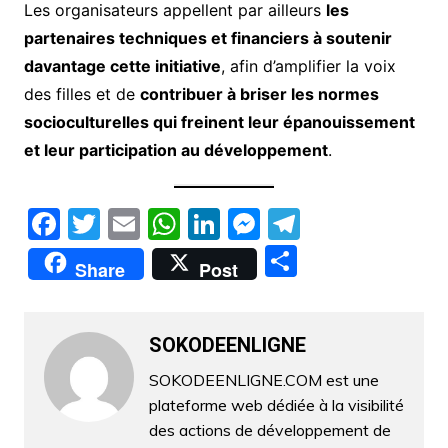
Les organisateurs appellent par ailleurs
les
partenaires techniques et financiers à soutenir
davantage cette initiative
, afin d’amplifier la voix
des filles et de
contribuer à briser les normes
socioculturelles qui freinent leur épanouissement
et leur participation au développement
.
F
T
E
W
Li
M
T
a
w
m
h
n
e
el
P
Share
Post
c
itt
ai
at
k
s
e
ar
e
er
l
s
e
s
gr
ta
b
A
dI
e
a
SOKODEENLIGNE
g
o
p
n
n
m
er
SOKODEENLIGNE.COM est une
plateforme web dédiée à la visibilité
o
p
g
des actions de développement de
k
er