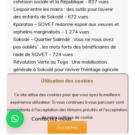
cohésion sociale et la République
- 837 vues
L’espoir entre les mains : des outils pour l’avenir
des enfants de Sokodé
- 672 vues
Kparatao – SOVET redonne espoir aux veuves et
orphelins marginalisés
- 1 274 vues
Sokodé – Quartier Salimdè : Vous ne nous avez
pas oubliés” , les mots forts des bénéficiaires de
l’aide de SOVET
- 724 vues
Révolution Verte au Togo : Une mobilisation
générale à Sokodé pour raviver l’héritage agricole
du Général Eyadéma
- 787 vues
Utilisation des cookies
Renforcement du rôle des chefs traditionnels à
Sokodé : un rempart contre l’extrémisme violent et
Ce site utilise des cookies pour que vous ayez la meilleure
les conflits liés à la transhumance
- 786 vues
expérience utilisateur. Si vous continuez à vous parcourir sont
Menaces chimiques aux frontières : l’ANIAC outille
consentants à l'acceptation des témoins précités et l'acceptation
les forces de sécurité à Sokodé
- 691 vues
de notre politique de cookie
Contactez-nous
SOVET au service des plus vulnérables : des kits
Acceptez
offerts aux veuves et orphelins de Datcha
- 695