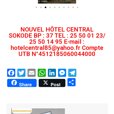
NOUVEL HÔTEL CENTRAL
SOKODE BP : 37 TEL : 25 50 01 23/
25 50 14 95 E-mail :
hotelcentral85@yahoo.fr Compte
UTB N°4512185060044000
F
T
E
W
Li
M
T
a
w
m
h
n
e
el
P
Share
Post
c
itt
ai
at
k
s
e
ar
e
er
l
s
e
s
gr
ta
b
A
dI
e
a
g
o
p
n
n
m