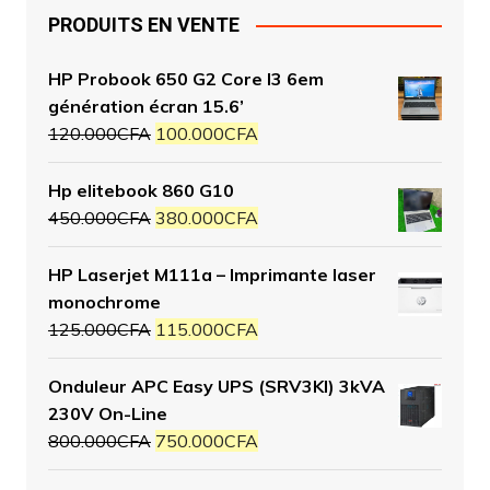
PRODUITS EN VENTE
HP Probook 650 G2 Core I3 6em
génération écran 15.6’
120.000
CFA
100.000
CFA
Hp elitebook 860 G10
450.000
CFA
380.000
CFA
HP Laserjet M111a – Imprimante laser
monochrome
125.000
CFA
115.000
CFA
Onduleur APC Easy UPS (SRV3KI) 3kVA
230V On-Line
800.000
CFA
750.000
CFA