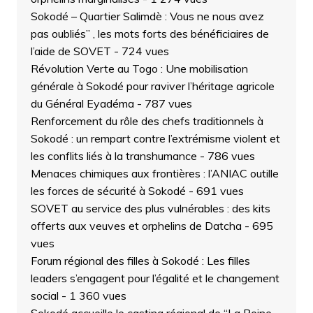
Sokodé – Quartier Salimdè : Vous ne nous avez
pas oubliés” , les mots forts des bénéficiaires de
l’aide de SOVET
- 724 vues
Révolution Verte au Togo : Une mobilisation
générale à Sokodé pour raviver l’héritage agricole
du Général Eyadéma
- 787 vues
Renforcement du rôle des chefs traditionnels à
Sokodé : un rempart contre l’extrémisme violent et
les conflits liés à la transhumance
- 786 vues
Menaces chimiques aux frontières : l’ANIAC outille
les forces de sécurité à Sokodé
- 691 vues
SOVET au service des plus vulnérables : des kits
offerts aux veuves et orphelins de Datcha
- 695
vues
Forum régional des filles à Sokodé : Les filles
leaders s’engagent pour l’égalité et le changement
social
- 1 360 vues
Sokodé accueille le casting régional de “La Reine