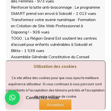
des Femmes
- 973 vues
Renforcer la lutte anti-braconnage : Le programme
SMART prend son envol à Sokodé
- 1 013 vues
Transformez votre avenir numérique : Formation
en Création de Site Web Professionnel à
Dapaong !
- 926 vues
TOGO : La Région Grand Est soutient les centres
d’accueil pour enfants vulnérables à Sokodé et
Blitta
- 1 539 vues
Assemblée Générale Constitutive du Conseil
National des Laïcs du Togo : Une Nouvelle Ère
Utilisation des cookies
pour le Laïcat Togolais
- 1 078 vues
Faure Gnassingbé transforme Sokodé : Une voie
Ce site utilise des cookies pour que vous ayez la meilleure
de contournement et un marché modernisé pour
expérience utilisateur. Si vous continuez à vous parcourir sont
un nouvel élan
- 1 646 vues
consentants à l'acceptation des témoins précités et l'acceptation
Togo : Une lueur d’espoir pour les élèves de
de notre politique de cookie
Contactez-nous
Tchaoudjo grâce au projet « Un élève, un certificat
Acceptez
de nationalité »
- 1 061 vues