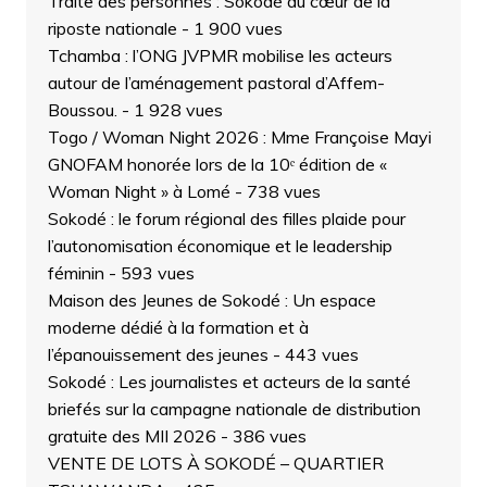
Traite des personnes : Sokodé au cœur de la
riposte nationale
- 1 900 vues
Tchamba : l’ONG JVPMR mobilise les acteurs
autour de l’aménagement pastoral d’Affem-
Boussou.
- 1 928 vues
Togo / Woman Night 2026 : Mme Françoise Mayi
GNOFAM honorée lors de la 10ᵉ édition de «
Woman Night » à Lomé
- 738 vues
Sokodé : le forum régional des filles plaide pour
l’autonomisation économique et le leadership
féminin
- 593 vues
Maison des Jeunes de Sokodé : Un espace
moderne dédié à la formation et à
l’épanouissement des jeunes
- 443 vues
Sokodé : Les journalistes et acteurs de la santé
briefés sur la campagne nationale de distribution
gratuite des MII 2026
- 386 vues
VENTE DE LOTS À SOKODÉ – QUARTIER