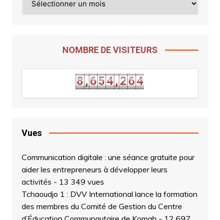
NOMBRE DE VISITEURS
3
8
,
6
5
4
,
2
6
4
8
,
6
5
4
,
2
6
Vues
Communication digitale : une séance gratuite pour
aider les entrepreneurs à développer leurs
activités
- 13 349 vues
Tchaoudjo 1 : DVV International lance la formation
des membres du Comité de Gestion du Centre
d’Éducation Communautaire de Komah
- 12 697