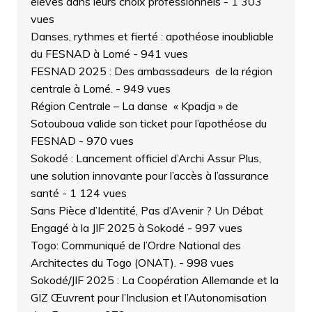
élèves dans leurs choix professionnels
- 1 303
vues
Danses, rythmes et fierté : apothéose inoubliable
du FESNAD à Lomé
- 941 vues
FESNAD 2025 : Des ambassadeurs de la région
centrale à Lomé.
- 949 vues
Région Centrale – La danse « Kpadja » de
Sotouboua valide son ticket pour l’apothéose du
FESNAD
- 970 vues
Sokodé : Lancement officiel d’Archi Assur Plus,
une solution innovante pour l’accès à l’assurance
santé
- 1 124 vues
Sans Pièce d’Identité, Pas d’Avenir ? Un Débat
Engagé à la JIF 2025 à Sokodé
- 997 vues
Togo: Communiqué de l’Ordre National des
Architectes du Togo (ONAT).
- 998 vues
Sokodé/JIF 2025 : La Coopération Allemande et la
GIZ Œuvrent pour l’Inclusion et l’Autonomisation