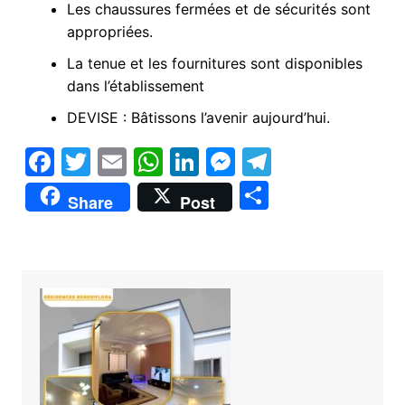
Les chaussures fermées et de sécurités sont
appropriées.
La tenue et les fournitures sont disponibles
dans l’établissement
DEVISE : Bâtissons l’avenir aujourd’hui.
F
T
E
W
Li
M
T
a
w
m
h
n
e
el
P
Share
Post
c
itt
ai
at
k
s
e
ar
e
er
l
s
e
s
gr
ta
b
A
dI
e
a
g
o
p
n
n
m
er
o
p
g
k
er