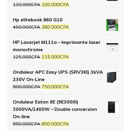
120.000
CFA
100.000
CFA
Hp elitebook 860 G10
450.000
CFA
380.000
CFA
HP Laserjet M111a – Imprimante laser
monochrome
125.000
CFA
115.000
CFA
Onduleur APC Easy UPS (SRV3KI) 3kVA
230V On-Line
800.000
CFA
750.000
CFA
Onduleur Eaton 9E (9E3000I)
3000VA/2400W – Double conversion
On-line
850.000
CFA
800.000
CFA