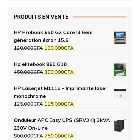
PRODUITS EN VENTE
HP Probook 650 G2 Core I3 6em
génération écran 15.6’
120.000
CFA
100.000
CFA
Hp elitebook 860 G10
450.000
CFA
380.000
CFA
HP Laserjet M111a – Imprimante laser
monochrome
125.000
CFA
115.000
CFA
Onduleur APC Easy UPS (SRV3KI) 3kVA
230V On-Line
800.000
CFA
750.000
CFA