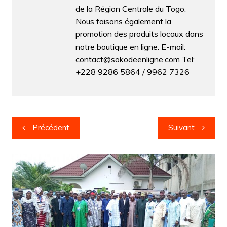
de la Région Centrale du Togo.
Nous faisons également la
promotion des produits locaux dans
notre boutique en ligne. E-mail:
contact@sokodeenligne.com Tel:
+228 9286 5864 / 9962 7326
Navigation
Précédent
Suivant
de
l’article