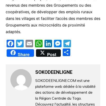
revenus des membres des Groupements ou des
coopératives, de développer des emplois ruraux
dans les villages et faciliter l’accès des membres des
Groupements aux microcrédits de proximité
adaptés.
F
T
E
W
Li
M
T
a
w
m
h
n
e
el
P
Share
Post
c
itt
ai
at
k
s
e
ar
e
er
l
s
e
s
gr
ta
b
A
dI
e
a
SOKODEENLIGNE
g
o
p
n
n
m
er
SOKODEENLIGNE.COM est une
plateforme web dédiée à la visibilité
o
p
g
des actions de développement de
k
er
la Région Centrale du Togo.
Découvrez l'actualité, les structures