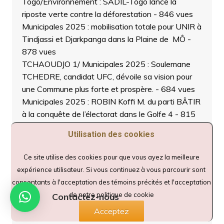
Togo/Environnement : SADIL-Togo lance la
riposte verte contre la déforestation
- 846 vues
Municipales 2025 : mobilisation totale pour UNIR à
Tindjassi et Djarkpanga dans la Plaine de MÔ
-
878 vues
TCHAOUDJO 1/ Municipales 2025 : Soulemane
TCHEDRE, candidat UFC, dévoile sa vision pour
une Commune plus forte et prospère.
- 684 vues
Municipales 2025 : ROBIN Koffi M. du parti BÂTIR
à la conquête de l’électorat dans le Golfe 4
- 815
vues
Utilisation des cookies
Tchaoudjo/Élections municipales 2025 : Le parti
UNIR confie sa campagne à Dieu à travers une
Ce site utilise des cookies pour que vous ayez la meilleure
prière musulmane à Didaourè
- 634 vues
expérience utilisateur. Si vous continuez à vous parcourir sont
Municipales 2025 : À Blitta, le parti UNIR clôture
consentants à l'acceptation des témoins précités et l'acceptation
sa campagne sur une forte mobilisation et un
de notre politique de cookie
Contactez-nous
message de paix
- 661 vues
Acceptez
Sotouboua : la grande finale du tournoi de l’Union,