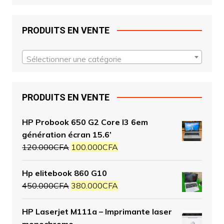
PRODUITS EN VENTE
Sélectionner une catégorie
PRODUITS EN VENTE
HP Probook 650 G2 Core I3 6em
génération écran 15.6’
120.000
CFA
100.000
CFA
Hp elitebook 860 G10
450.000
CFA
380.000
CFA
HP Laserjet M111a – Imprimante laser
monochrome