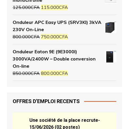
125.000
CFA
115.000
CFA
Onduleur APC Easy UPS (SRV3KI) 3kVA
230V On-Line
800.000
CFA
750.000
CFA
Onduleur Eaton 9E (9E3000I)
3000VA/2400W – Double conversion
On-line
850.000
CFA
800.000
CFA
OFFRES D’EMPLOI RECENTS
Une société de la place recrute-
15/06/2026 (02 postes)