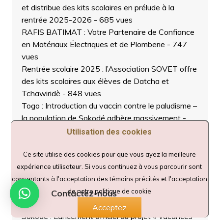
et distribue des kits scolaires en prélude à la
rentrée 2025-2026
- 685 vues
RAFIS BATIMAT : Votre Partenaire de Confiance
en Matériaux Électriques et de Plomberie
- 747
vues
Rentrée scolaire 2025 : l’Association SOVET offre
des kits scolaires aux élèves de Datcha et
Tchawiridè
- 848 vues
Togo : Introduction du vaccin contre le paludisme –
la population de Sokodé adhère massivement
-
764 vues
Utilisation des cookies
Sokodé : La Médiathèque de l’ONG URBIS
Foundation honore ses lauréats et confirme son
Ce site utilise des cookies pour que vous ayez la meilleure
rôle de centre de référence
- 946 vues
expérience utilisateur. Si vous continuez à vous parcourir sont
Région centrale : le projet PERECUT présenté aux
consentants à l'acceptation des témoins précités et l'acceptation
autorités et communautés locales pour une mise
de notre politique de cookie
Contactez-nous
en œuvre participative
- 1 268 vues
Acceptez
Sokodé : Lancement officiel du projet « Vacances