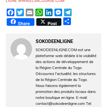
LIGNE WWW.ELSACOURSE.COM
F
T
E
W
Li
M
T
a
w
m
h
n
e
el
P
Share
Post
c
itt
ai
at
k
s
e
ar
e
er
l
s
e
s
gr
ta
b
A
dI
e
a
SOKODEENLIGNE
g
o
p
n
n
m
er
SOKODEENLIGNE.COM est une
plateforme web dédiée à la visibilité
o
p
g
des actions de développement de
k
er
la Région Centrale du Togo.
Découvrez l'actualité, les structures
de la Région Centrale du Togo.
Nous faisons également la
promotion des produits locaux dans
notre boutique en ligne. E-mail:
contact@sokodeenligne.com Tel: