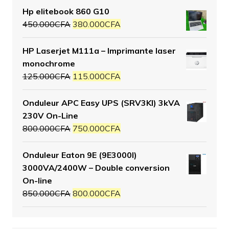
Hp elitebook 860 G10
450.000
CFA
380.000
CFA
HP Laserjet M111a – Imprimante laser
monochrome
125.000
CFA
115.000
CFA
Onduleur APC Easy UPS (SRV3KI) 3kVA
230V On-Line
800.000
CFA
750.000
CFA
Onduleur Eaton 9E (9E3000I)
3000VA/2400W – Double conversion
On-line
850.000
CFA
800.000
CFA