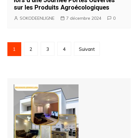
lors d’une Journée Portes Ouvertes
sur les Produits Agroécologiques
SOKODEENLIGNE
7 décembre 2024
0
Navigation
1
2
3
4
Suivant
des
articles