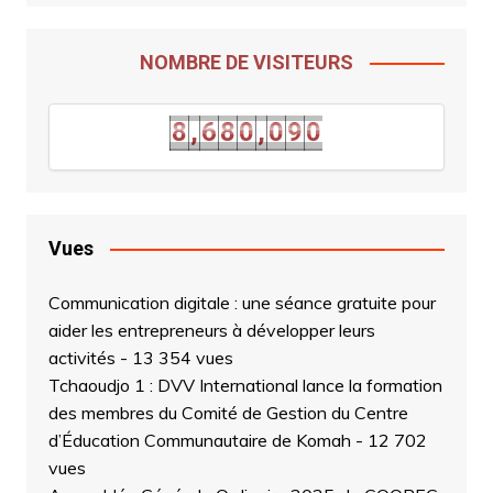
NOMBRE DE VISITEURS
8
9
8
,
6
8
0
,
0
9
0
8
,
6
8
0
,
0
Vues
Communication digitale : une séance gratuite pour
aider les entrepreneurs à développer leurs
activités
- 13 354 vues
Tchaoudjo 1 : DVV International lance la formation
des membres du Comité de Gestion du Centre
d’Éducation Communautaire de Komah
- 12 702
vues