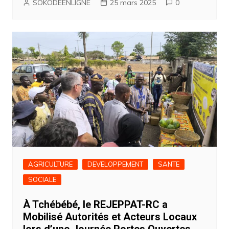
SOKODEENLIGNE
25 mars 2025
0
AGRICULTURE
DEVELOPPEMENT
SANTE
SOCIALE
À Tchébébé, le REJEPPAT-RC a
Mobilisé Autorités et Acteurs Locaux