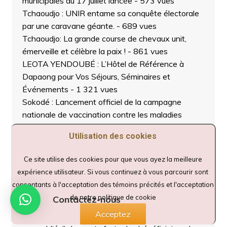
municipales du 17 juillet lancée
- 573 vues
Tchaoudjo : UNIR entame sa conquête électorale
par une caravane géante.
- 689 vues
Tchaoudjo: La grande course de chevaux unit,
émerveille et célèbre la paix !
- 861 vues
LEOTA YENDOUBÉ : L’Hôtel de Référence à
Dapaong pour Vos Séjours, Séminaires et
Événements
- 1 321 vues
Sokodé : Lancement officiel de la campagne
nationale de vaccination contre les maladies
animales prioritaires 2025-2026
- 1 062 vues
Utilisation des cookies
Tchaoudjo : La jeunesse se lève pour la paix, la
cohésion sociale et la République
- 841 vues
Ce site utilise des cookies pour que vous ayez la meilleure
L’espoir entre les mains : des outils pour l’avenir
expérience utilisateur. Si vous continuez à vous parcourir sont
des enfants de Sokodé
- 678 vues
consentants à l'acceptation des témoins précités et l'acceptation
Kparatao – SOVET redonne espoir aux veuves et
de notre politique de cookie
Contactez-nous
orphelins marginalisés
- 1 281 vues
Acceptez
Sokodé – Quartier Salimdè : Vous ne nous avez