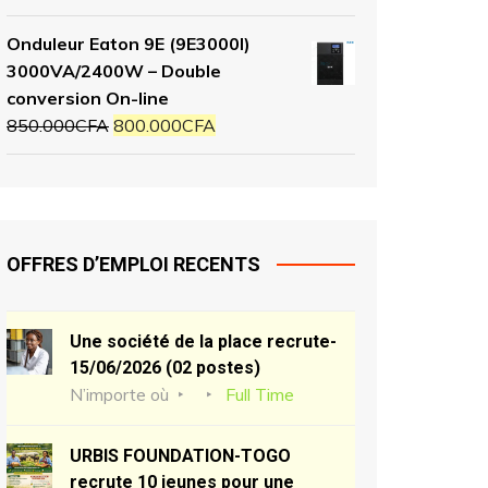
Onduleur Eaton 9E (9E3000I)
3000VA/2400W – Double
conversion On-line
850.000
CFA
800.000
CFA
OFFRES D’EMPLOI RECENTS
Une société de la place recrute-
15/06/2026 (02 postes)
N’importe où
Full Time
URBIS FOUNDATION-TOGO
recrute 10 jeunes pour une