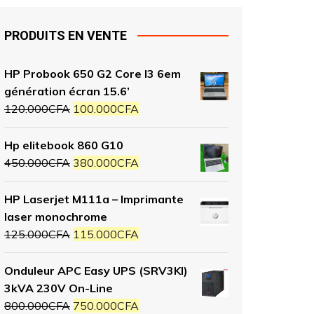
PRODUITS EN VENTE
HP Probook 650 G2 Core I3 6em
génération écran 15.6’
120.000
CFA
100.000
CFA
Hp elitebook 860 G10
450.000
CFA
380.000
CFA
HP Laserjet M111a – Imprimante
laser monochrome
125.000
CFA
115.000
CFA
Onduleur APC Easy UPS (SRV3KI)
3kVA 230V On-Line
800.000
CFA
750.000
CFA