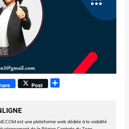
P
hare
Post
ar
ta
g
NLIGNE
er
OM est une plateforme web dédiée à la visibilité
développement de la Région Centrale du Togo.