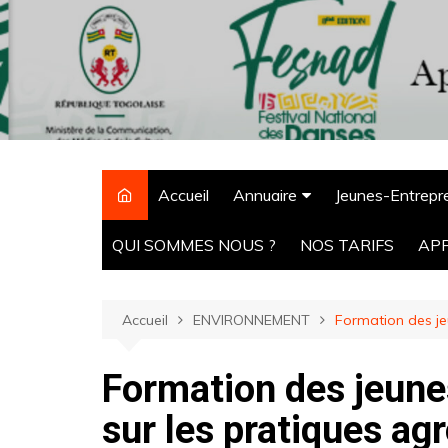
Aller
au
contenu
Accueil
Annuaire
Jeunes-Entrepr
CPM Tchaoudjo
QUI SOMMES NOUS ?
NOS TARIFS
AP
ONG
Agro-alimentaire
Accueil
ENVIRONNEMENT
Formation des jeu
Hôtels
Formation des jeunes
Pharmacie
Ecoles
sur les pratiques ag
Banques