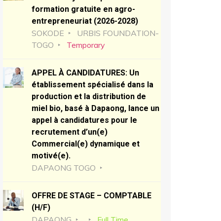
formation gratuite en agro-
entrepreneuriat (2026-2028)
SOKODE
URBIS FOUNDATION-
TOGO
Temporary
APPEL À CANDIDATURES: Un
établissement spécialisé dans la
production et la distribution de
miel bio, basé à Dapaong, lance un
appel à candidatures pour le
recrutement d’un(e)
Commercial(e) dynamique et
motivé(e).
DAPAONG TOGO
OFFRE DE STAGE – COMPTABLE
(H/F)
DAPAONG
Full Time