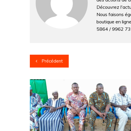
o
p
g
Découvrez l'actua
Nous faisons éga
k
er
boutique en lig
5864 / 9962 7
Navigation
Précédent
de
l’article