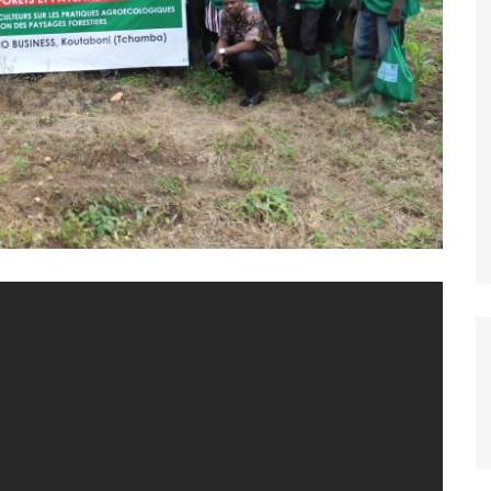
ARCOD
IPM
CONSTRUIRE ENSEMBLE
BAKITHA
MAPTO
LE PRINCE
PASDI-AFRIQUE
MON AVENIR
ADIEJ
EXCELLENCE
Nous soutenir