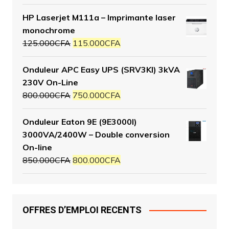
HP Laserjet M111a – Imprimante laser
monochrome
125.000
CFA
115.000
CFA
Onduleur APC Easy UPS (SRV3KI) 3kVA
230V On-Line
800.000
CFA
750.000
CFA
Onduleur Eaton 9E (9E3000I)
3000VA/2400W – Double conversion
On-line
850.000
CFA
800.000
CFA
OFFRES D’EMPLOI RECENTS