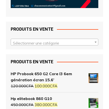
PRODUITS EN VENTE
Sélectionner une catégorie
PRODUITS EN VENTE
HP Probook 650 G2 Core I3 6em
génération écran 15.6’
120.000
CFA
100.000
CFA
Hp elitebook 860 G10
450.000
CFA
380.000
CFA