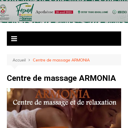
Aller
au
contenu
Accueil
Centre de massage ARMONIA
Centre de massage ARMONIA