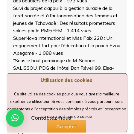
des boucliers de la paix
- 973 vues
Suivi du projet d’appui à la gestion durable de la
forêt sacrée et à l’autonomisation des femmes et
jeunes de Tchavadè : Des résultats prometteurs
salués par le PMF/FEM
- 1 414 vues
SuperNova International et Miss Paix 228 : Un
engagement fort pour l’éducation et la paix à Evou
Apegame
- 1 088 vues
“Sous le haut parrainage de M. Saanon
SALISSOU, PDG de l’hôtel Bon Réveil 99, Elsa-
Communication et ses partenaires vous invitent à
Utilisation des cookies
la 3e édition de la Nuit de la Fraternité à Sokodé !
-
1 150 vues
Ce site utilise des cookies pour que vous ayez la meilleure
Sokodé : Inauguration du SOLIM PALACE
expérience utilisateur. Si vous continuez à vous parcourir sont
STADIUM, Nouveau Temple du Football.
- 1 229
consentants à l'acceptation des témoins précités et l'acceptation
vues
de notre politique de cookie
Contactez-nous
“Sokodé Rayonne de Succès : La Médiathèque
Acceptez
Honore les nouveaux Diplômés dans une