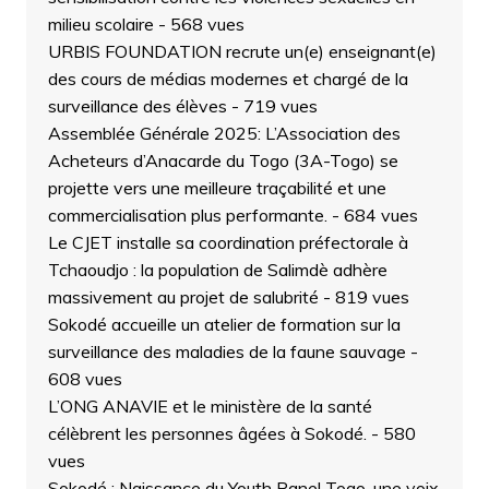
milieu scolaire
- 568 vues
URBIS FOUNDATION recrute un(e) enseignant(e)
des cours de médias modernes et chargé de la
surveillance des élèves
- 719 vues
Assemblée Générale 2025: L’Association des
Acheteurs d’Anacarde du Togo (3A-Togo) se
projette vers une meilleure traçabilité et une
commercialisation plus performante.
- 684 vues
Le CJET installe sa coordination préfectorale à
Tchaoudjo : la population de Salimdè adhère
massivement au projet de salubrité
- 819 vues
Sokodé accueille un atelier de formation sur la
surveillance des maladies de la faune sauvage
-
608 vues
L’ONG ANAVIE et le ministère de la santé
célèbrent les personnes âgées à Sokodé.
- 580
vues
Sokodé : Naissance du Youth Panel Togo, une voix