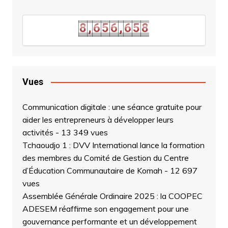
7
8
,
6
5
6
,
6
5
8
8
,
6
5
6
,
6
5
Vues
Communication digitale : une séance gratuite pour
aider les entrepreneurs à développer leurs
activités
- 13 349 vues
Tchaoudjo 1 : DVV International lance la formation
des membres du Comité de Gestion du Centre
d’Éducation Communautaire de Komah
- 12 697
vues
Assemblée Générale Ordinaire 2025 : la COOPEC
ADESEM réaffirme son engagement pour une
gouvernance performante et un développement