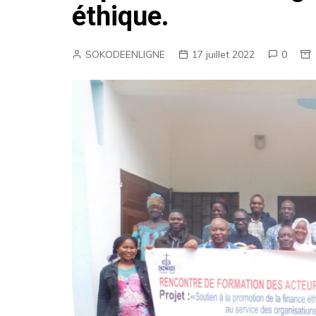
éthique.
CABINET
Micro-finances
SOKODEENLIGNE
17 juillet 2022
0
Huissier de Justice
Bars&Restaurants
Soin & Beauté
BTP
Boutiques
Groupements
Nos offres d’emplois
Super-Marché
Radio