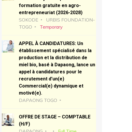
formation gratuite en agro-
entrepreneuriat (2026-2028)
SOKODE
URBIS FOUNDATION-
TOGO
Temporary
APPEL À CANDIDATURES: Un
établissement spécialisé dans la
production et la distribution de
miel bio, basé à Dapaong, lance un
appel à candidatures pour le
recrutement d’un(e)
Commercial(e) dynamique et
motivé(e).
DAPAONG TOGO
OFFRE DE STAGE – COMPTABLE
(H/F)
DAPAONG
Full Time