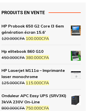
PRODUITS EN VENTE
HP Probook 650 G2 Core I3 6em
génération écran 15.6’
120.000
CFA
100.000
CFA
Hp elitebook 860 G10
450.000
CFA
380.000
CFA
HP Laserjet M111a – Imprimante
laser monochrome
125.000
CFA
115.000
CFA
Onduleur APC Easy UPS (SRV3KI)
3kVA 230V On-Line
800.000
CFA
750.000
CFA