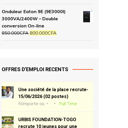
Onduleur Eaton 9E (9E3000I)
3000VA/2400W – Double
conversion On-line
850.000
CFA
800.000
CFA
OFFRES D’EMPLOI RECENTS
Une société de la place recrute-
15/06/2026 (02 postes)
N’importe où
Full Time
URBIS FOUNDATION-TOGO
recrute 10 jeunes pour une