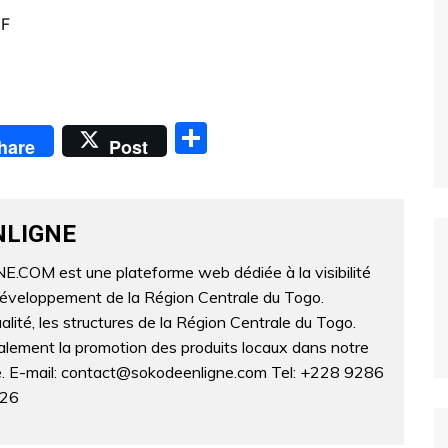
MF
P
hare
Post
ar
ta
g
NLIGNE
er
OM est une plateforme web dédiée à la visibilité
développement de la Région Centrale du Togo.
lité, les structures de la Région Centrale du Togo.
lement la promotion des produits locaux dans notre
ne. E-mail: contact@sokodeenligne.com Tel: +228 9286
326