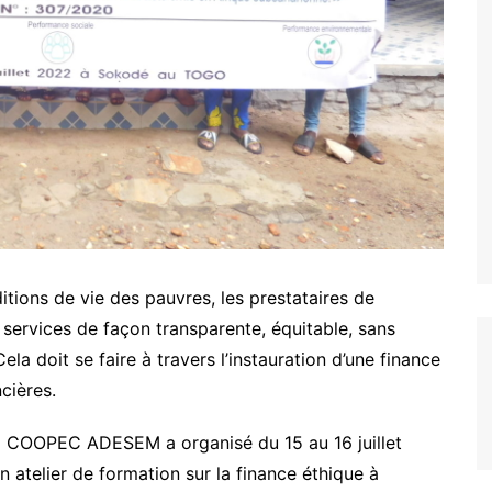
ARCOD
IPM
CONSTRUIRE ENSEMBLE
BAKITHA
MAPTO
LE PRINCE
PASDI-AFRIQUE
MON AVENIR
ADIEJ
EXCELLENCE
Nous soutenir
itions de vie des pauvres, les prestataires de
es services de façon transparente, équitable, sans
ela doit se faire à travers l’instauration d’une finance
ncières.
a COOPEC ADESEM a organisé du 15 au 16 juillet
 atelier de formation sur la finance éthique à