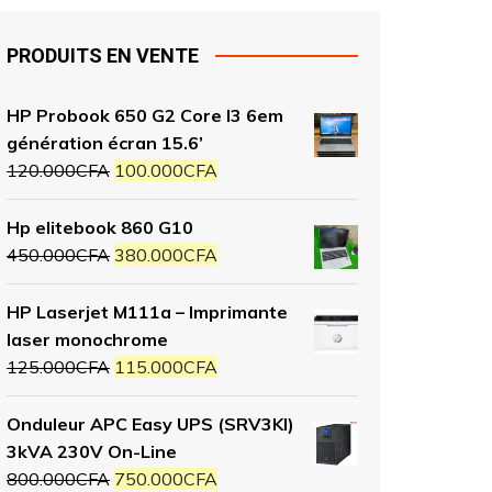
PRODUITS EN VENTE
HP Probook 650 G2 Core I3 6em
génération écran 15.6’
120.000
CFA
100.000
CFA
Hp elitebook 860 G10
450.000
CFA
380.000
CFA
HP Laserjet M111a – Imprimante
laser monochrome
125.000
CFA
115.000
CFA
Onduleur APC Easy UPS (SRV3KI)
3kVA 230V On-Line
800.000
CFA
750.000
CFA