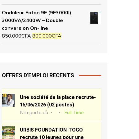
Onduleur Eaton 9E (9E3000I)
3000VA/2400W – Double
conversion On-line
850.000
CFA
800.000
CFA
OFFRES D’EMPLOI RECENTS
Une société de la place recrute-
15/06/2026 (02 postes)
N’importe où
Full Time
URBIS FOUNDATION-TOGO
recrute 10 jeunes pour une