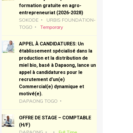
formation gratuite en agro-
entrepreneuriat (2026-2028)
SOKODE
URBIS FOUNDATION-
TOGO
Temporary
APPEL À CANDIDATURES: Un
établissement spécialisé dans la
production et la distribution de
miel bio, basé à Dapaong, lance un
appel à candidatures pour le
recrutement d’un(e)
Commercial(e) dynamique et
motivé(e).
DAPAONG TOGO
OFFRE DE STAGE – COMPTABLE
(H/F)
DAPAONG
Full Time