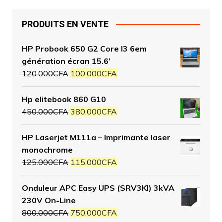
PRODUITS EN VENTE
HP Probook 650 G2 Core I3 6em
génération écran 15.6’
120.000
CFA
100.000
CFA
Hp elitebook 860 G10
450.000
CFA
380.000
CFA
HP Laserjet M111a – Imprimante laser
monochrome
125.000
CFA
115.000
CFA
Onduleur APC Easy UPS (SRV3KI) 3kVA
230V On-Line
800.000
CFA
750.000
CFA