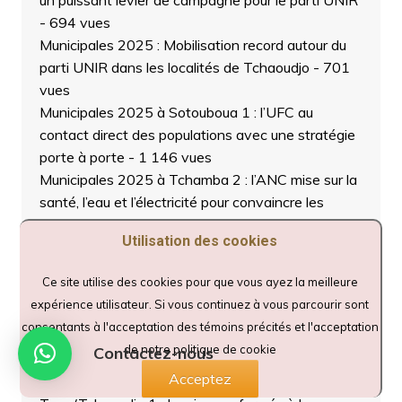
- 694 vues
Municipales 2025 : Mobilisation record autour du
parti UNIR dans les localités de Tchaoudjo
- 701
vues
Municipales 2025 à Sotouboua 1 : l’UFC au
contact direct des populations avec une stratégie
porte à porte
- 1 146 vues
Municipales 2025 à Tchamba 2 : l’ANC mise sur la
santé, l’eau et l’électricité pour convaincre les
électeurs de Koussountou et Bago
- 759 vues
Utilisation des cookies
Municipales 2025 à Tchaoudjo 3 : le PDR séduit
les électeurs de Kéméni avec un programme
Ce site utilise des cookies pour que vous ayez la meilleure
ambitieux pour la jeunesse et le développement
expérience utilisateur. Si vous continuez à vous parcourir sont
local
- 657 vues
consentants à l'acceptation des témoins précités et l'acceptation
Élections municipales à Tchaoudjo 2 : le parti NET
de notre politique de cookie
Contactez-nous
en campagne de proximité pour porter le
Acceptez
développement à la base
- 567 vues