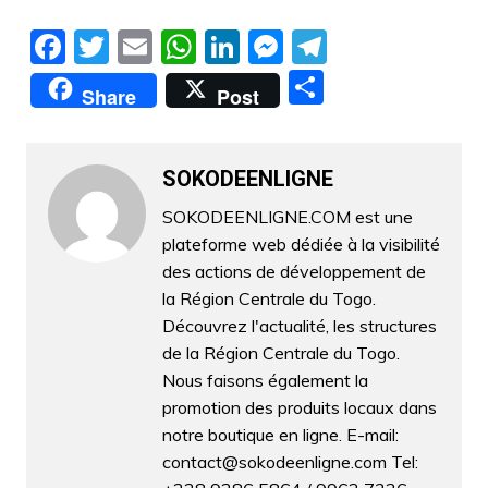
F
T
E
W
Li
M
T
a
w
m
h
n
e
el
P
Share
Post
c
itt
ai
at
k
s
e
ar
e
er
l
s
e
s
gr
ta
b
A
dI
e
a
SOKODEENLIGNE
g
o
p
n
n
m
er
SOKODEENLIGNE.COM est une
plateforme web dédiée à la visibilité
o
p
g
des actions de développement de
k
er
la Région Centrale du Togo.
Découvrez l'actualité, les structures
de la Région Centrale du Togo.
Nous faisons également la
promotion des produits locaux dans
notre boutique en ligne. E-mail:
contact@sokodeenligne.com Tel: