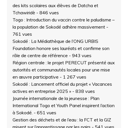
des kits scolaires aux élèves de Datcha et
Tchawiridè
- 846 vues
Togo : Introduction du vaccin contre le paludisme –
la population de Sokodé adhère massivement
-
761 vues
Sokodé : La Médiathèque de l’ONG URBIS
Foundation honore ses lauréats et confirme son
rôle de centre de référence
- 943 vues
Région centrale : le projet PERECUT présenté aux
autorités et communautés locales pour une mise
en œuvre participative
- 1 267 vues
Sokodé : Lancement officiel du projet « Vacances
actives en entreprise 2025 »
- 838 vues
Journée internationale de la jeunesse : Plan
International Togo et Youth Panel inspirent l’action
à Sokodé.
- 651 vues
Gestion des déchets et de l’eau : la FCT et la GIZ
misent sur l’apprentissage par les pairs
- 541 vues