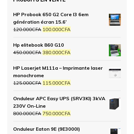
HP Probook 650 G2 Core I3 6em
génération écran 15.6’
120.000
CFA
100.000
CFA
Hp elitebook 860 G10
450.000
CFA
380.000
CFA
HP Laserjet M111a – Imprimante laser
monochrome
125.000
CFA
115.000
CFA
Onduleur APC Easy UPS (SRV3KI) 3kVA
230V On-Line
800.000
CFA
750.000
CFA
Onduleur Eaton 9E (9E3000I)