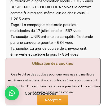
du terroir et la consommation locale
- 1 025 vues
RESIDENCES BENEDIFLORA : Vivez le confort
comme à la maison, même loin de chez vous !
-
1 285 vues
Togo : La campagne électorale pour les
municipales du 17 juillet lancée
- 567 vues
Tchaoudjo : UNIR entame sa conquête électorale
par une caravane géante.
- 684 vues
Tchaoudjo: La grande course de chevaux unit,
émerveille et célèbre la paix !
- 854 vues
LEOTA YENDOUBÉ : L’Hôtel de Référence à
Utilisation des cookies
Dapaong pour Vos Séjours, Séminaires et
Événements
- 1 313 vues
Ce site utilise des cookies pour que vous ayez la meilleure
Sokodé : Lancement officiel de la campagne
expérience utilisateur. Si vous continuez à vous parcourir sont
nationale de vaccination contre les maladies
consentants à l'acceptation des témoins précités et l'acceptation
animales prioritaires 2025-2026
- 1 054 vues
de notre politique de cookie
Contactez-nous
Tchaoudjo : La jeunesse se lève pour la paix, la
Acceptez
cohésion sociale et la République
- 837 vues