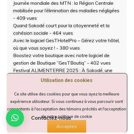
Journée mondiale des MTN : la Région Centrale
mobilisée pour l’élimination des maladies négligées
- 409 vues
Quand Sokodé court pour la citoyenneté et la
cohésion sociale
- 464 vues
Avec le logiciel GesTHotelPro – Gérez votre hôtel,
où que vous soyez !
- 380 vues
Boostez votre boutique avec notre logiciel de
gestion de Boutique ”GesTBoutiq”
- 402 vues
Festival ALIMENTERRE 2025 : À Sokodé, une
projection de film sensibilise aux dangers des
Utilisation des cookies
produits chimiques dans l’agriculture
- 650 vues
Avis de recrutement au Poste de Gérante /
Ce site utilise des cookies pour que vous ayez la meilleure
Responsable de la presse en ligne
expérience utilisateur. Si vous continuez à vous parcourir sont
DAPAONGENLIGNE.ORG
- 509 vues
consentants à l'acceptation des témoins précités et l'acceptation
Journée Portes Ouvertes et Remise d’Attestations
de notre politique de cookie
Contactez-nous
: les 48 apprenants du programme ASA mis à
Acceptez
l’honneur à Sokodé
- 517 vues