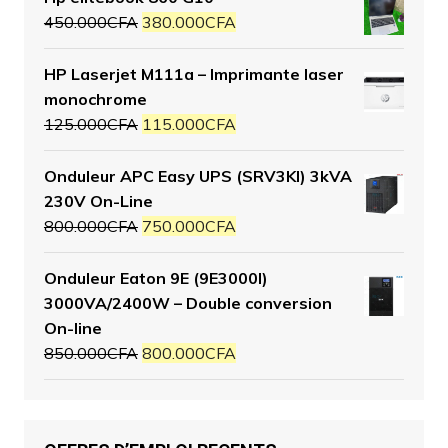
450.000
CFA
380.000
CFA
HP Laserjet M111a – Imprimante laser
monochrome
125.000
CFA
115.000
CFA
Onduleur APC Easy UPS (SRV3KI) 3kVA
230V On-Line
800.000
CFA
750.000
CFA
Onduleur Eaton 9E (9E3000I)
3000VA/2400W – Double conversion
On-line
850.000
CFA
800.000
CFA