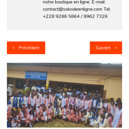
notre boutique en ligne. E-mail:
contact@sokodeenligne.com Tel:
+228 9286 5864 / 9962 7326
Navigation
Précédent
Suivant
de
l’article