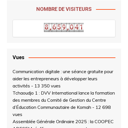
NOMBRE DE VISITEURS
8
,
6
5
9
,
0
4
1
8
,
6
5
9
,
0
4
1
Vues
Communication digitale : une séance gratuite pour
aider les entrepreneurs à développer leurs
activités
- 13 350 vues
Tchaoudjo 1 : DVV International lance la formation
des membres du Comité de Gestion du Centre
d’Éducation Communautaire de Komah
- 12 698
vues
Assemblée Générale Ordinaire 2025 : la COOPEC