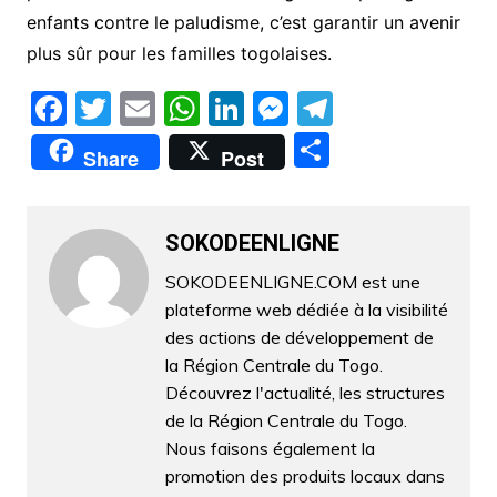
enfants contre le paludisme, c’est garantir un avenir
plus sûr pour les familles togolaises.
F
T
E
W
Li
M
T
a
w
m
h
n
e
el
P
Share
Post
c
itt
ai
at
k
s
e
ar
e
er
l
s
e
s
gr
ta
b
A
dI
e
a
SOKODEENLIGNE
g
o
p
n
n
m
er
SOKODEENLIGNE.COM est une
plateforme web dédiée à la visibilité
o
p
g
des actions de développement de
k
er
la Région Centrale du Togo.
Découvrez l'actualité, les structures
de la Région Centrale du Togo.
Nous faisons également la
promotion des produits locaux dans