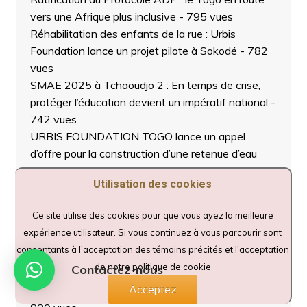
vers une Afrique plus inclusive
- 795 vues
Réhabilitation des enfants de la rue : Urbis
Foundation lance un projet pilote à Sokodé
- 782
vues
SMAE 2025 à Tchaoudjo 2 : En temps de crise,
protéger l’éducation devient un impératif national
-
742 vues
URBIS FOUNDATION TOGO lance un appel
d’offre pour la construction d’une retenue d’eau
hydroagricole.
- 781 vues
Utilisation des cookies
Changement climatique : la région centrale du
Togo engage un vaste projet de restauration
Ce site utilise des cookies pour que vous ayez la meilleure
écologique.
- 696 vues
expérience utilisateur. Si vous continuez à vous parcourir sont
Togo/Environnement : SADIL-Togo lance la
consentants à l'acceptation des témoins précités et l'acceptation
riposte verte contre la déforestation
- 849 vues
de notre politique de cookie
Contactez-nous
Municipales 2025 : mobilisation totale pour UNIR à
Acceptez
Tindjassi et Djarkpanga dans la Plaine de MÔ
-