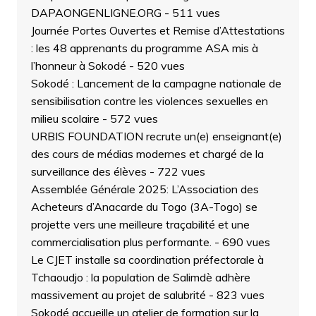
DAPAONGENLIGNE.ORG
- 511 vues
Journée Portes Ouvertes et Remise d’Attestations
: les 48 apprenants du programme ASA mis à
l’honneur à Sokodé
- 520 vues
Sokodé : Lancement de la campagne nationale de
sensibilisation contre les violences sexuelles en
milieu scolaire
- 572 vues
URBIS FOUNDATION recrute un(e) enseignant(e)
des cours de médias modernes et chargé de la
surveillance des élèves
- 722 vues
Assemblée Générale 2025: L’Association des
Acheteurs d’Anacarde du Togo (3A-Togo) se
projette vers une meilleure traçabilité et une
commercialisation plus performante.
- 690 vues
Le CJET installe sa coordination préfectorale à
Tchaoudjo : la population de Salimdè adhère
massivement au projet de salubrité
- 823 vues
Sokodé accueille un atelier de formation sur la