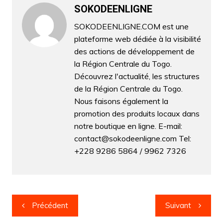
b
A
dI
e
a
SOKODEENLIGNE
g
o
p
n
n
m
er
SOKODEENLIGNE.COM est une
plateforme web dédiée à la visibilité
o
p
g
des actions de développement de
k
er
la Région Centrale du Togo.
Découvrez l'actualité, les structures
de la Région Centrale du Togo.
Nous faisons également la
promotion des produits locaux dans
notre boutique en ligne. E-mail:
contact@sokodeenligne.com Tel:
+228 9286 5864 / 9962 7326
Navigation
Précédent
Suivant
de