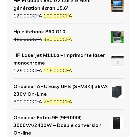
HP Probook 650 G2 Core I3 6em
génération écran 15.6’
120.000
CFA
100.000
CFA
Hp elitebook 860 G10
450.000
CFA
380.000
CFA
HP Laserjet M111a – Imprimante laser
monochrome
125.000
CFA
115.000
CFA
Onduleur APC Easy UPS (SRV3KI) 3kVA
230V On-Line
800.000
CFA
750.000
CFA
Onduleur Eaton 9E (9E3000I)
3000VA/2400W – Double conversion
On-line