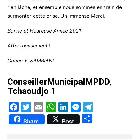
rien lâché, et ensemble nous sommes en train de
surmonter cette crise. Un immense Merci.
Bonne et Heureuse Année 2021
Affectueusement
!
Gatien Y. SAMBIANI
ConseillerMunicipalMPDD,
Tchaoudjo 1
F
T
E
W
Li
M
T
a
w
m
h
n
e
el
P
Share
Post
c
itt
ai
at
k
s
e
ar
e
er
l
s
e
s
gr
ta