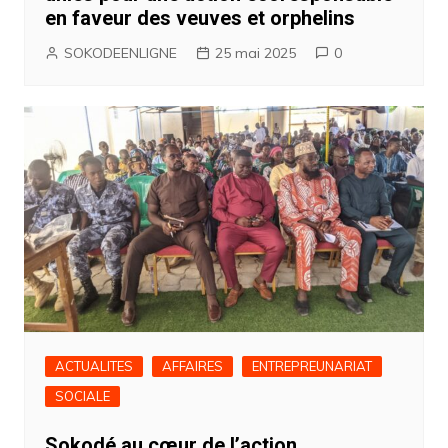
en faveur des veuves et orphelins
SOKODEENLIGNE
25 mai 2025
0
ACTUALITES
AFFAIRES
ENTREPREUNARIAT
SOCIALE
Sokodé au cœur de l’action