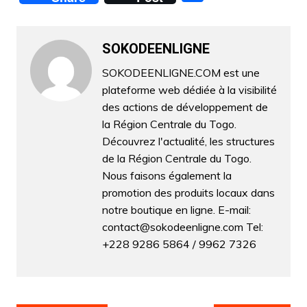
c
itt
ai
at
k
s
e
ar
e
er
l
s
e
s
gr
ta
b
A
dI
e
a
SOKODEENLIGNE
g
o
p
n
n
m
er
SOKODEENLIGNE.COM est une
plateforme web dédiée à la visibilité
o
p
g
des actions de développement de
k
er
la Région Centrale du Togo.
Découvrez l'actualité, les structures
de la Région Centrale du Togo.
Nous faisons également la
promotion des produits locaux dans
notre boutique en ligne. E-mail:
contact@sokodeenligne.com Tel:
+228 9286 5864 / 9962 7326