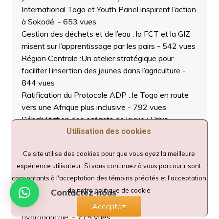
International Togo et Youth Panel inspirent l’action
à Sokodé.
- 653 vues
Gestion des déchets et de l’eau : la FCT et la GIZ
misent sur l’apprentissage par les pairs
- 542 vues
Région Centrale :Un atelier stratégique pour
faciliter l’insertion des jeunes dans l’agriculture
-
844 vues
Ratification du Protocole ADP : le Togo en route
vers une Afrique plus inclusive
- 792 vues
Réhabilitation des enfants de la rue : Urbis
Foundation lance un projet pilote à Sokodé
- 779
Utilisation des cookies
vues
Ce site utilise des cookies pour que vous ayez la meilleure
SMAE 2025 à Tchaoudjo 2 : En temps de crise,
expérience utilisateur. Si vous continuez à vous parcourir sont
protéger l’éducation devient un impératif national
-
consentants à l'acceptation des témoins précités et l'acceptation
740 vues
de notre politique de cookie
Contactez-nous
URBIS FOUNDATION TOGO lance un appel
d’offre pour la construction d’une retenue d’eau
Acceptez
hydroagricole.
- 775 vues