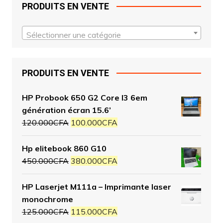
PRODUITS EN VENTE
Sélectionner une catégorie
PRODUITS EN VENTE
HP Probook 650 G2 Core I3 6em
génération écran 15.6’
120.000
CFA
100.000
CFA
Hp elitebook 860 G10
450.000
CFA
380.000
CFA
HP Laserjet M111a – Imprimante laser
monochrome
125.000
CFA
115.000
CFA