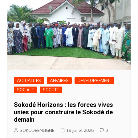
l’article
ACTUALITES
AFFAIRES
DEVELOPPEMENT
SOCIALE
SOCIETE
Sokodé Horizons : les forces vives
unies pour construire le Sokodé de
demain
SOKODEENLIGNE
19 juillet 2026
0