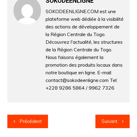
b
A
dI
e
a
SOKODEENLIGNE
g
o
p
n
n
m
er
SOKODEENLIGNE.COM est une
plateforme web dédiée à la visibilité
o
p
g
des actions de développement de
k
er
la Région Centrale du Togo.
Découvrez l'actualité, les structures
de la Région Centrale du Togo.
Nous faisons également la
promotion des produits locaux dans
notre boutique en ligne. E-mail:
contact@sokodeenligne.com Tel:
+228 9286 5864 / 9962 7326
Navigation
Précédent
Suivant
de