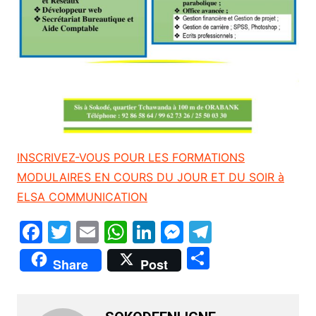
INSCRIVEZ-VOUS POUR LES FORMATIONS
MODULAIRES EN COURS DU JOUR ET DU SOIR à
ELSA COMMUNICATION
F
T
E
W
Li
M
T
a
w
m
h
n
e
el
P
Share
Post
c
itt
ai
at
k
s
e
ar
e
er
l
s
e
s
gr
ta