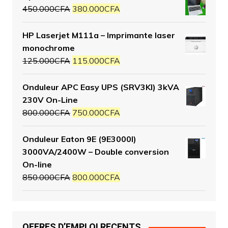
450.000
CFA
380.000
CFA
HP Laserjet M111a – Imprimante laser
monochrome
125.000
CFA
115.000
CFA
Onduleur APC Easy UPS (SRV3KI) 3kVA
230V On-Line
800.000
CFA
750.000
CFA
Onduleur Eaton 9E (9E3000I)
3000VA/2400W – Double conversion
On-line
850.000
CFA
800.000
CFA
OFFRES D’EMPLOI RECENTS