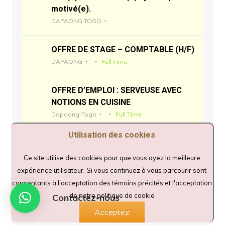
motivé(e).
DAPAONG TOGO
OFFRE DE STAGE – COMPTABLE (H/F)
DAPAONG
Full Time
OFFRE D’EMPLOI : SERVEUSE AVEC
NOTIONS EN CUISINE
Dapaong-Togo
Full Time
Utilisation des cookies
Ce site utilise des cookies pour que vous ayez la meilleure
Articles récents
expérience utilisateur. Si vous continuez à vous parcourir sont
consentants à l'acceptation des témoins précités et l'acceptation
Sokodé | ENASS : La 35ᵉ promotion « ÉVEIL »
de notre politique de cookie
Contactez-nous
reçoit ses diplômes et s’engage au service d’un
Acceptez
système de santé plus performant