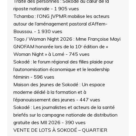
Traite des personnes : Sokodé au cœur de la
riposte nationale
- 1 905 vues
Tchamba : l’ONG JVPMR mobilise les acteurs
autour de l’aménagement pastoral d’Affem-
Boussou.
- 1 930 vues
Togo / Woman Night 2026 : Mme Françoise Mayi
GNOFAM honorée lors de la 10ᵉ édition de «
Woman Night » à Lomé
- 745 vues
Sokodé : le forum régional des filles plaide pour
l’autonomisation économique et le leadership
féminin
- 596 vues
Maison des Jeunes de Sokodé : Un espace
moderne dédié à la formation et à
l’épanouissement des jeunes
- 447 vues
Sokodé : Les journalistes et acteurs de la santé
briefés sur la campagne nationale de distribution
gratuite des MII 2026
- 390 vues
VENTE DE LOTS À SOKODÉ – QUARTIER