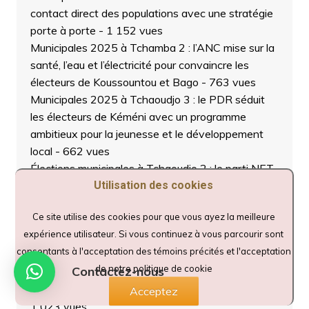
contact direct des populations avec une stratégie
porte à porte
- 1 152 vues
Municipales 2025 à Tchamba 2 : l’ANC mise sur la
santé, l’eau et l’électricité pour convaincre les
électeurs de Koussountou et Bago
- 763 vues
Municipales 2025 à Tchaoudjo 3 : le PDR séduit
les électeurs de Kéméni avec un programme
ambitieux pour la jeunesse et le développement
local
- 662 vues
Élections municipales à Tchaoudjo 2 : le parti NET
en campagne de proximité pour porter le
Utilisation des cookies
développement à la base
- 572 vues
Ce site utilise des cookies pour que vous ayez la meilleure
Togo/Tchaoudjo 1 : Les jeunes formés à la
expérience utilisateur. Si vous continuez à vous parcourir sont
méthodologie “Young Citizen Score Card” pour
consentants à l'acceptation des témoins précités et l'acceptation
améliorer les services communautaires
- 694 vues
de notre politique de cookie
Contactez-nous
UNIR en démonstration de force à Tchaoudjo : Le
ministre Katari Foli Bazi en chef d’orchestre
-
Acceptez
1 023 vues