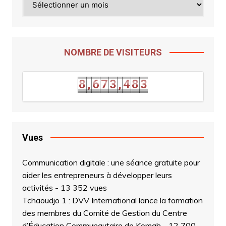
NOMBRE DE VISITEURS
2
8
,
6
7
3
,
4
8
3
8
,
6
7
3
,
4
8
Vues
Communication digitale : une séance gratuite pour
aider les entrepreneurs à développer leurs
activités
- 13 352 vues
Tchaoudjo 1 : DVV International lance la formation
des membres du Comité de Gestion du Centre
d’Éducation Communautaire de Komah
- 12 700