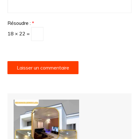
Résoudre :
*
18 × 22 =