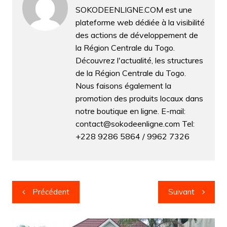
o
p
n
n
m
er
SOKODEENLIGNE.COM est une
plateforme web dédiée à la visibilité
o
p
g
des actions de développement de
k
er
la Région Centrale du Togo.
Découvrez l'actualité, les structures
de la Région Centrale du Togo.
Nous faisons également la
promotion des produits locaux dans
notre boutique en ligne. E-mail:
contact@sokodeenligne.com Tel:
+228 9286 5864 / 9962 7326
Navigation
Précédent
Suivant
de
l’article