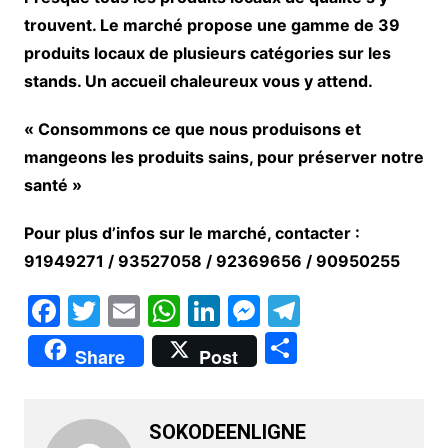
trouvent. Le marché propose une gamme de 39
produits locaux de plusieurs catégories sur les
stands. Un accueil chaleureux vous y attend.
« Consommons ce que nous produisons et
mangeons les produits sains, pour préserver notre
santé »
Pour plus d’infos sur le marché, contacter :
91949271 / 93527058 / 92369656 / 90950255
F
T
E
W
Li
M
T
a
w
m
h
n
e
el
P
Share
Post
c
itt
ai
at
k
s
e
ar
e
er
l
s
e
s
gr
ta
b
A
dI
e
a
SOKODEENLIGNE
g