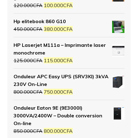
120.000
CFA
100.000
CFA
Hp elitebook 860 G10
450.000
CFA
380.000
CFA
HP Laserjet M111a – Imprimante laser
monochrome
125.000
CFA
115.000
CFA
Onduleur APC Easy UPS (SRV3KI) 3kVA
230V On-Line
800.000
CFA
750.000
CFA
Onduleur Eaton 9E (9E3000I)
3000VA/2400W – Double conversion
On-line
850.000
CFA
800.000
CFA