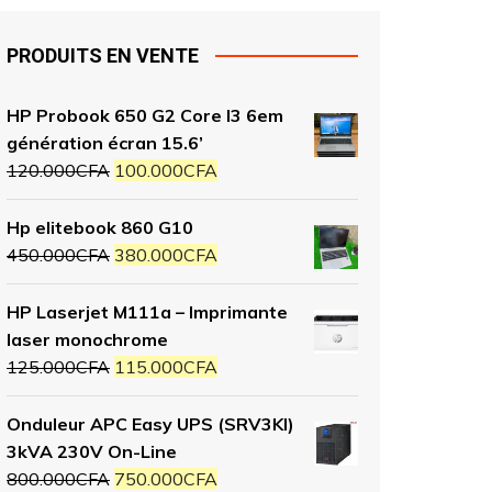
PRODUITS EN VENTE
HP Probook 650 G2 Core I3 6em
génération écran 15.6’
120.000
CFA
100.000
CFA
Hp elitebook 860 G10
450.000
CFA
380.000
CFA
HP Laserjet M111a – Imprimante
laser monochrome
125.000
CFA
115.000
CFA
Onduleur APC Easy UPS (SRV3KI)
3kVA 230V On-Line
800.000
CFA
750.000
CFA