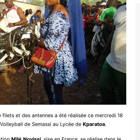
filets et des antennes a été réalisée ce mercredi 18
 Volleyball de Semassi au Lycée de
Kparatoa
.
ation
Milé
Novissi
, sise en France, se réalise dans le