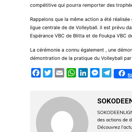
compétitive qui pourra remporter des trophé
Rappelons que la même action a été réalisée
ligue centrale de de Volleyball. il est prévu d
Espérance VBC de Blitta et de Foukpa VBC d
La cérémonie a connu également , une démonst
démontration de la pratique du Volleyball pa
F
T
E
W
Li
M
T
S
a
w
m
h
n
e
el
c
itt
ai
at
k
s
e
e
er
l
s
e
s
gr
SOKODEE
b
A
dI
e
a
SOKODEENLIGNE.C
o
p
n
n
m
des actions de 
o
p
g
Découvrez l'actua