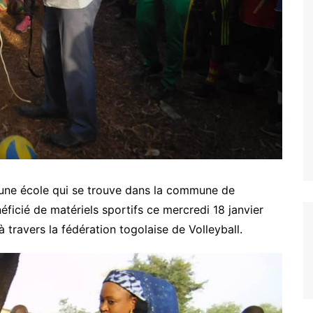
ARCOD
IPM
CONSTRUIRE ENSEMBLE
BAKITHA
MAPTO
LE PRINCE
PASDI-AFRIQUE
MON AVENIR
ADIEJ
EXCELLENCE
Nous soutenir
 une école qui se trouve dans la commune de
ficié de matériels sportifs ce mercredi 18 janvier
à travers la fédération togolaise de Volleyball.