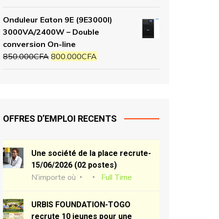
Onduleur Eaton 9E (9E3000I)
3000VA/2400W – Double
conversion On-line
850.000
CFA
800.000
CFA
OFFRES D’EMPLOI RECENTS
Une société de la place recrute-
15/06/2026 (02 postes)
N’importe où
Full Time
URBIS FOUNDATION-TOGO
recrute 10 jeunes pour une