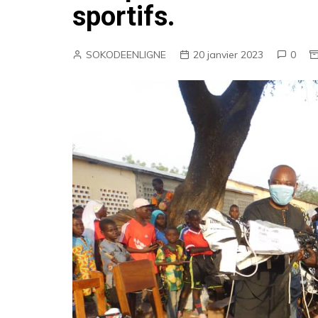
sportifs.
CABINET
Micro-finances
SOKODEENLIGNE
20 janvier 2023
0
Huissier de Justice
Bars&Restaurants
Soin & Beauté
BTP
Boutiques
Groupements
Nos offres d’emplois
Super-Marché
Radio