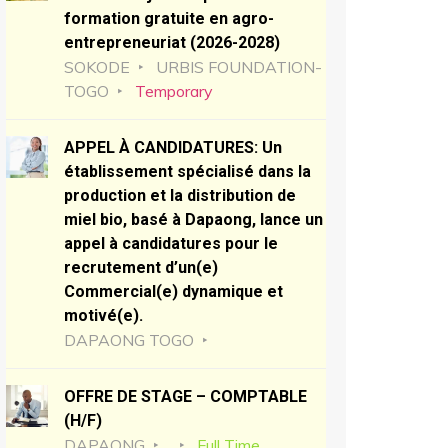
formation gratuite en agro-
entrepreneuriat (2026-2028)
SOKODE
URBIS FOUNDATION-
TOGO
Temporary
APPEL À CANDIDATURES: Un
établissement spécialisé dans la
production et la distribution de
miel bio, basé à Dapaong, lance un
appel à candidatures pour le
recrutement d’un(e)
Commercial(e) dynamique et
motivé(e).
DAPAONG TOGO
OFFRE DE STAGE – COMPTABLE
(H/F)
DAPAONG
Full Time