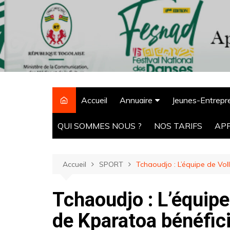
Aller
au
contenu
Accueil
Annuaire
Jeunes-Entrepr
CPM Tchaoudjo
QUI SOMMES NOUS ?
NOS TARIFS
AP
ONG
Agro-alimentaire
Accueil
SPORT
Tchaoudjo : L’équipe de Vol
Hôtels
Tchaoudjo : L’équipe
Pharmacie
Ecoles
de Kparatoa bénéfici
Banques