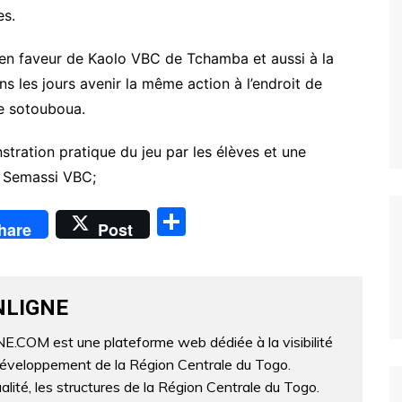
es.
 en faveur de Kaolo VBC de Tchamba et aussi à la
ans les jours avenir la même action à l’endroit de
e sotouboua.
ration pratique du jeu par les élèves et une
r Semassi VBC;
P
hare
Post
ar
ta
g
NLIGNE
er
OM est une plateforme web dédiée à la visibilité
développement de la Région Centrale du Togo.
lité, les structures de la Région Centrale du Togo.