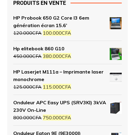
PRODUITS EN VENTE
HP Probook 650 G2 Core I3 6em
génération écran 15.6’
120.000
CFA
100.000
CFA
Hp elitebook 860 G10
450.000
CFA
380.000
CFA
HP Laserjet M111a – Imprimante laser
monochrome
125.000
CFA
115.000
CFA
Onduleur APC Easy UPS (SRV3KI) 3kVA
230V On-Line
800.000
CFA
750.000
CFA
Onduleur Eaton 9E (9E3000I)