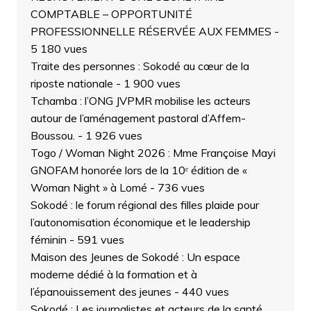
COMPTABLE – OPPORTUNITÉ
PROFESSIONNELLE RÉSERVÉE AUX FEMMES
-
5 180 vues
Traite des personnes : Sokodé au cœur de la
riposte nationale
- 1 900 vues
Tchamba : l’ONG JVPMR mobilise les acteurs
autour de l’aménagement pastoral d’Affem-
Boussou.
- 1 926 vues
Togo / Woman Night 2026 : Mme Françoise Mayi
GNOFAM honorée lors de la 10ᵉ édition de «
Woman Night » à Lomé
- 736 vues
Sokodé : le forum régional des filles plaide pour
l’autonomisation économique et le leadership
féminin
- 591 vues
Maison des Jeunes de Sokodé : Un espace
moderne dédié à la formation et à
l’épanouissement des jeunes
- 440 vues
Sokodé : Les journalistes et acteurs de la santé