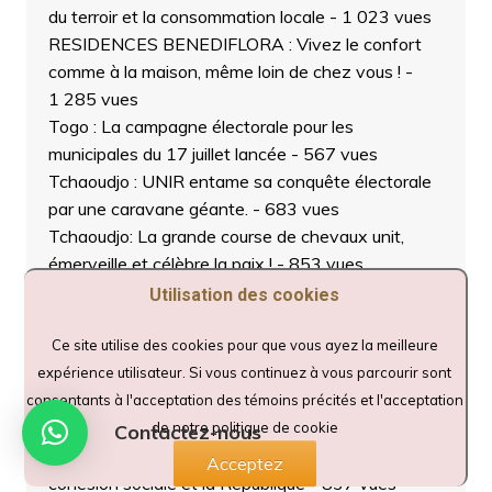
du terroir et la consommation locale
- 1 023 vues
RESIDENCES BENEDIFLORA : Vivez le confort
comme à la maison, même loin de chez vous !
-
1 285 vues
Togo : La campagne électorale pour les
municipales du 17 juillet lancée
- 567 vues
Tchaoudjo : UNIR entame sa conquête électorale
par une caravane géante.
- 683 vues
Tchaoudjo: La grande course de chevaux unit,
émerveille et célèbre la paix !
- 853 vues
LEOTA YENDOUBÉ : L’Hôtel de Référence à
Utilisation des cookies
Dapaong pour Vos Séjours, Séminaires et
Événements
- 1 313 vues
Ce site utilise des cookies pour que vous ayez la meilleure
Sokodé : Lancement officiel de la campagne
expérience utilisateur. Si vous continuez à vous parcourir sont
nationale de vaccination contre les maladies
consentants à l'acceptation des témoins précités et l'acceptation
animales prioritaires 2025-2026
- 1 052 vues
de notre politique de cookie
Contactez-nous
Tchaoudjo : La jeunesse se lève pour la paix, la
Acceptez
cohésion sociale et la République
- 837 vues