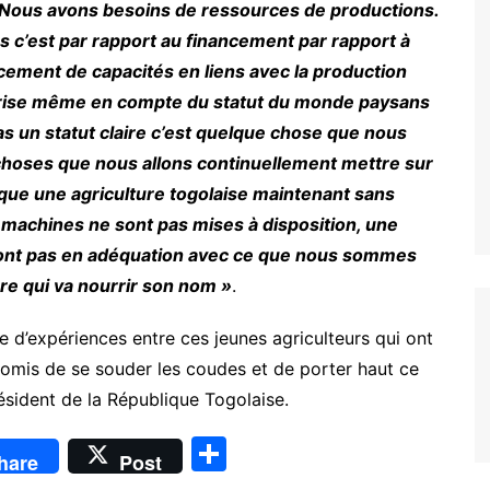
 Nous
avons besoins de ressources de productions.
 c’est par rapport au financement par rapport à
orcement de capacités en liens avec la production
a prise même en compte du statut du monde paysans
pas un statut claire c’est quelque chose que nous
 choses que nous allons continuellement mettre sur
e que une agriculture togolaise maintenant sans
s machines ne sont pas mises à disposition, une
 sont pas en adéquation avec ce que nous sommes
ure qui va nourrir son nom »
.
 d’expériences entre ces jeunes agriculteurs qui ont
romis de se souder les coudes et de porter haut ce
ésident de la République Togolaise.
P
hare
Post
ar