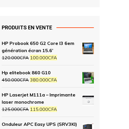
PRODUITS EN VENTE
HP Probook 650 G2 Core I3 6em
génération écran 15.6’
120.000
CFA
100.000
CFA
Hp elitebook 860 G10
450.000
CFA
380.000
CFA
HP Laserjet M111a – Imprimante
laser monochrome
125.000
CFA
115.000
CFA
Onduleur APC Easy UPS (SRV3KI)