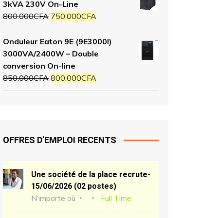
3kVA 230V On-Line
800.000
CFA
750.000
CFA
Onduleur Eaton 9E (9E3000I)
3000VA/2400W – Double
conversion On-line
850.000
CFA
800.000
CFA
OFFRES D’EMPLOI RECENTS
Une société de la place recrute-
15/06/2026 (02 postes)
N’importe où
Full Time