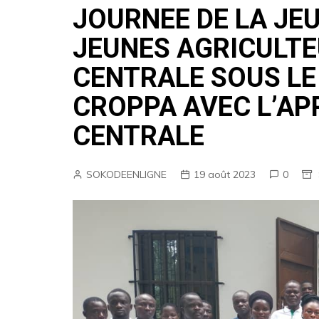
JOURNEE DE LA JE
CABINET
JEUNES AGRICULTE
Micro-finances
CENTRALE SOUS LE
Huissier de Justice
CROPPA AVEC L’AP
Bars&Restaurants
Soin & Beauté
CENTRALE
BTP
Boutiques
SOKODEENLIGNE
19 août 2023
0
Groupements
Nos offres d’emplois
Super-Marché
Radio