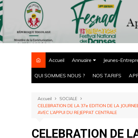
Aller
au
contenu
Accueil
Annuaire
Jeunes-Entrepr
CPM Tchaoudjo
QUI SOMMES NOUS ?
NOS TARIFS
AP
ONG
Agro-alimentaire
Accueil
SOCIALE
Hôtels
CELEBRATION DE LA 37e EDITION DE LA JOURN
AVEC L’APPUI DU REJEPPAT CENTRALE
Pharmacie
Ecoles
CELEBRATION DE LA
Banques