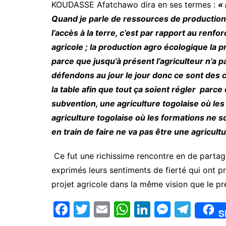
KOUDASSE Afatchawo dira en ses termes :
«
Quand je parle de ressources de productions
l’accès à la terre, c’est par rapport au renf
agricole ; la production agro écologique l
parce que jusqu’à présent l’agriculteur n’a 
défendons au jour le jour donc ce sont des
la table afin que tout ça soient régler parc
subvention, une agriculture togolaise où le
agriculture togolaise où les formations ne
en train de faire ne va pas être une agricult
Ce fut une richissime rencontre en de partage
exprimés leurs sentiments de fierté qui ont p
projet agricole dans la même vision que le pr
F
T
E
W
Li
M
T
S
a
w
m
h
n
e
el