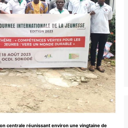
ARCOD
IPM
CONSTRUIRE ENSEMBLE
BAKITHA
MAPTO
LE PRINCE
PASDI-AFRIQUE
MON AVENIR
ADIEJ
EXCELLENCE
Nous soutenir
ion centrale réunissant environ une vingtaine de