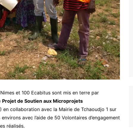
ARCOD
IPM
CONSTRUIRE ENSEMBLE
BAKITHA
MAPTO
LE PRINCE
PASDI-AFRIQUE
MON AVENIR
ADIEJ
EXCELLENCE
Nous soutenir
 Nimes et 100 Ecabitus sont mis en terre par
e
Projet de Soutien aux Microprojets
en collaboration avec la Mairie de Tchaoudjo 1 sur
s environs avec l’aide de 50 Volontaires d’engagement
s réalisés.