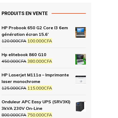
PRODUITS EN VENTE
HP Probook 650 G2 Core I3 6em
génération écran 15.6’
120.000
CFA
100.000
CFA
Hp elitebook 860 G10
450.000
CFA
380.000
CFA
HP Laserjet M111a – Imprimante
laser monochrome
125.000
CFA
115.000
CFA
Onduleur APC Easy UPS (SRV3KI)
3kVA 230V On-Line
800.000
CFA
750.000
CFA