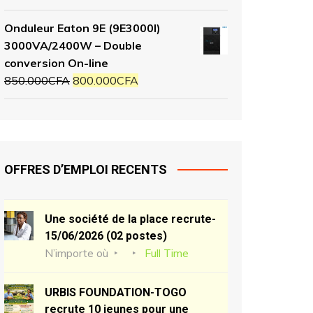
Onduleur Eaton 9E (9E3000I)
3000VA/2400W – Double
conversion On-line
850.000
CFA
800.000
CFA
OFFRES D’EMPLOI RECENTS
Une société de la place recrute-
15/06/2026 (02 postes)
N’importe où
Full Time
URBIS FOUNDATION-TOGO
recrute 10 jeunes pour une