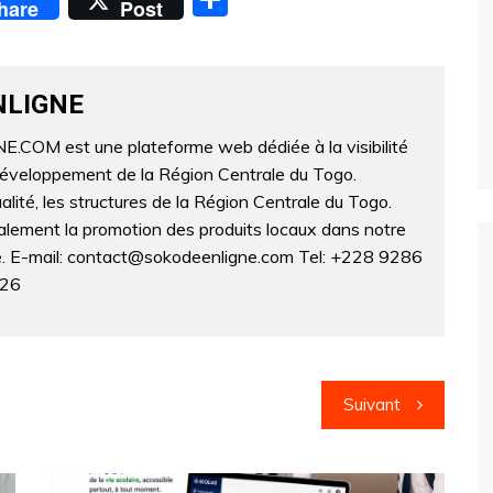
hare
Post
ar
ta
g
NLIGNE
er
OM est une plateforme web dédiée à la visibilité
développement de la Région Centrale du Togo.
lité, les structures de la Région Centrale du Togo.
lement la promotion des produits locaux dans notre
ne. E-mail: contact@sokodeenligne.com Tel: +228 9286
326
Suivant