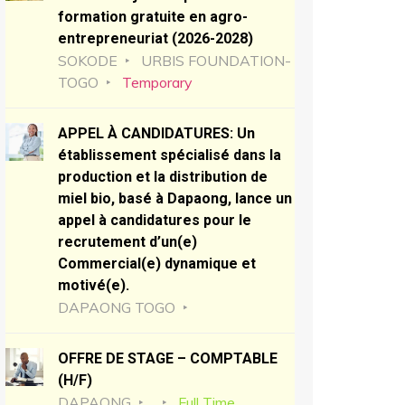
formation gratuite en agro-
entrepreneuriat (2026-2028)
SOKODE
URBIS FOUNDATION-
TOGO
Temporary
APPEL À CANDIDATURES: Un
établissement spécialisé dans la
production et la distribution de
miel bio, basé à Dapaong, lance un
appel à candidatures pour le
recrutement d’un(e)
Commercial(e) dynamique et
motivé(e).
DAPAONG TOGO
OFFRE DE STAGE – COMPTABLE
(H/F)
DAPAONG
Full Time