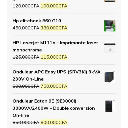
120.000
CFA
100.000
CFA
Hp elitebook 860 G10
450.000
CFA
380.000
CFA
HP Laserjet M111a – Imprimante laser
monochrome
125.000
CFA
115.000
CFA
Onduleur APC Easy UPS (SRV3KI) 3kVA
230V On-Line
800.000
CFA
750.000
CFA
Onduleur Eaton 9E (9E3000I)
3000VA/2400W – Double conversion
On-line
850.000
CFA
800.000
CFA