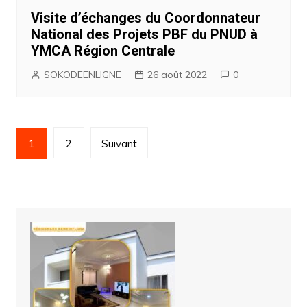
Visite d’échanges du Coordonnateur
National des Projets PBF du PNUD à
YMCA Région Centrale
SOKODEENLIGNE
26 août 2022
0
Navigation
1
2
Suivant
des
articles