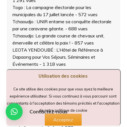
1 291 vues
Togo : La campagne électorale pour les
municipales du 17 juillet lancée
- 572 vues
Tchaoudjo : UNIR entame sa conquête électorale
par une caravane géante.
- 688 vues
Tchaoudjo: La grande course de chevaux unit,
émerveille et célèbre la paix !
- 857 vues
LEOTA YENDOUBÉ : L’Hôtel de Référence à
Dapaong pour Vos Séjours, Séminaires et
Événements
- 1 318 vues
Sokodé : Lancement officiel de la campagne
Utilisation des cookies
nationale de vaccination contre les maladies
animales prioritaires 2025-2026
- 1 060 vues
Ce site utilise des cookies pour que vous ayez la meilleure
Tchaoudjo : La jeunesse se lève pour la paix, la
expérience utilisateur. Si vous continuez à vous parcourir sont
cohésion sociale et la République
- 840 vues
consentants à l'acceptation des témoins précités et l'acceptation
L’espoir entre les mains : des outils pour l’avenir
de notre politique de cookie
Contactez-nous
des enfants de Sokodé
- 677 vues
Acceptez
Kparatao – SOVET redonne espoir aux veuves et